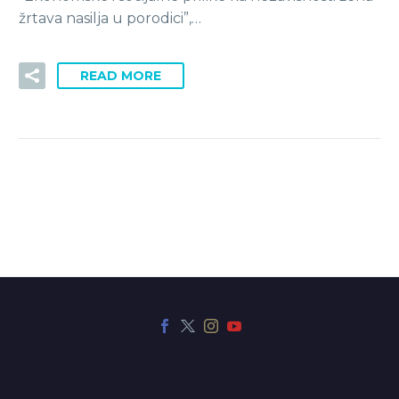
žrtava nasilja u porodici”,…
READ MORE