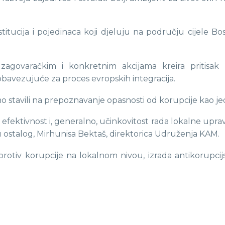
stitucija i pojedinaca koji djeluju na području cijele B
 zagovaračkim i konkretnim akcijama kreira pritisak
 obavezujuće za proces evropskih integracija.
o stavili na prepoznavanje opasnosti od korupcije kao 
, efektivnost i, generalno, učinkovitost rada lokalne up
u ostalog, Mirhunisa Bektaš, direktorica Udruženja KAM.
protiv korupcije na lokalnom nivou, izrada antikorupci