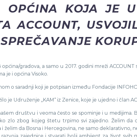
 OPĆINA KOJA JE U 
A ACCOUNT, USVOJI
I SPREČAVANJE KORUP
 općina/gradova, a samo u 2017. godini mreži ACCOUNT s
a je i općina Visoko.
mom o saradnji koji je potpisan između Fondacije INFOHO
žilo je Udruženje „KAM“ iz Zenice, koje je ujedno i član
ašem društvu i veoma često se spominje i u medijima. Bo
eliko zlo zbog kojeg štetu trpimo svi zajedno. Želim d
želim da Bosna i Hercegovina, ne samo deklarativno, neg
razvoja zajednice i stvarati bolji ambijent za život svih