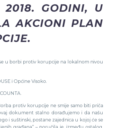
2018. GODINI, U
LA AKCIONI PLAN
CIJE.
e u borbi protiv korupcije na lokalnom nivou
USE i Općine Visoko.
 ACCOUNTA.
rba protiv korupcije ne smije samo biti priča
a ovaj dokument stalno dorađujemo i da našu
o i suštinski, postane zajednica u kojoj će se
 njenih građana“ – poručila je, između ostalog,