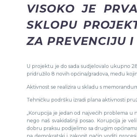
VISOKO JE PRVA
SKLOPU PROJEKT
ZA PREVENCIJU 
U projektu je do sada sudjelovalo ukupno 28
pridružilo 8 novih općina/gradova, među kojim
Aktivnost se realizira u skladu s memorandu
Tehničku podršku izradi plana aktivnosti pru
„Korupcija je jedan od najvećih problema u n
nego naš svakidašnji posao. Korupcija je v
dobru praksu podijelimo sa drugim općinama i 
na demokratski i zakonit način voditi procesi 