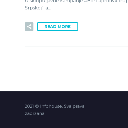
U sklopu javne kampanje #Borbaprotivkorupcije
Srpskoj”, a…
READ MORE
2021 © Infohouse. Sva prava
zadržana.