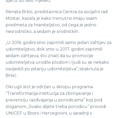
djecu do šest mjeseci.
Renata Brkić, predstavnica Centra za socijalni rad
Mostar, kazala je kako trenutno imaju osam
predmeta za hraniteljstvo, od čega je jedno
nesrodničko, a sedam je srodničkih.
„U 2016. godini smo zaprimili samo jedan zahtjev za
udomiteljstvo, dok smo u 2017. godini zaprimili
sedam zahtjeva, što znači da su promocije
udomiteljstva urodile plodom i ljudi su se nekako
osvijestili po pitanju udomiteljstva“, istaknula je
Brkić.
Okrugli stol je održan u sklopu programa
“Transformacija institucija za zbrinjavanje i
prevenciju razdvajanja u porodicama” koji pod
sloganom „Svako dijete treba porodicu“ provodi
UNICEF u Bosni i Hercegovini, u saradnji s