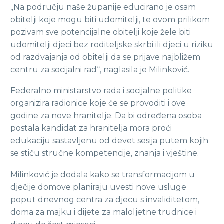
„Na području naše županije educirano je osam
obitelji koje mogu biti udomitelji, te ovom prilikom
pozivam sve potencijalne obitelji koje žele biti
udomitelji djeci bez roditeljske skrbi ili djeci u riziku
od razdvajanja od obitelji da se prijave najbližem
centru za socijalni rad“, naglasila je Milinković.
Federalno ministarstvo rada i socijalne politike
organizira radionice koje će se provoditi i ove
godine za nove hranitelje. Da bi određena osoba
postala kandidat za hranitelja mora proći
edukaciju sastavljenu od devet sesija putem kojih
se stiču stručne kompetencije, znanja i vještine.
Milinković je dodala kako se transformacijom u
dječije domove planiraju uvesti nove usluge
poput dnevnog centra za djecu s invaliditetom,
doma za majku i dijete za maloljetne trudnice i