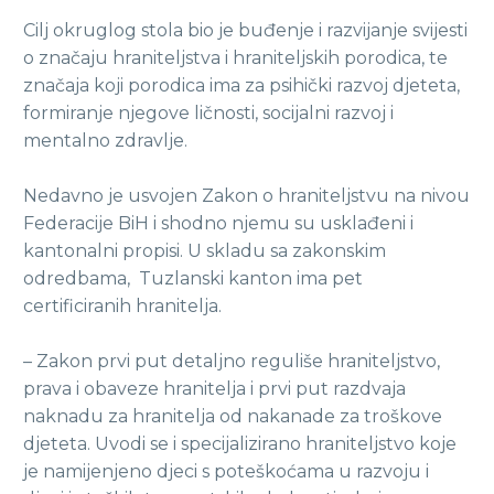
Cilj okruglog stola bio je buđenje i razvijanje svijesti
o značaju hraniteljstva i hraniteljskih porodica, te
značaja koji porodica ima za psihički razvoj djeteta,
formiranje njegove ličnosti, socijalni razvoj i
mentalno zdravlje.
Nedavno je usvojen Zakon o hraniteljstvu na nivou
Federacije BiH i shodno njemu su usklađeni i
kantonalni propisi. U skladu sa zakonskim
odredbama, Tuzlanski kanton ima pet
certificiranih hranitelja.
– Zakon prvi put detaljno reguliše hraniteljstvo,
prava i obaveze hranitelja i prvi put razdvaja
naknadu za hranitelja od nakanade za troškove
djeteta. Uvodi se i specijalizirano hraniteljstvo koje
je namijenjeno djeci s poteškoćama u razvoju i