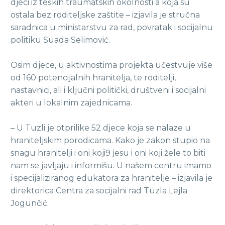
djeci iz teških traumatskih okolnosti a koja su
ostala bez roditeljske zaštite – izjavila je stručna
saradnica u ministarstvu za rad, povratak i socijalnu
politiku Suada Selimović.
Osim djece, u aktivnostima projekta učestvuje više
od 160 potencijalnih hranitelja, te roditelji,
nastavnici, ali i ključni politički, društveni i socijalni
akteri u lokalnim zajednicama.
– U Tuzli je otprilike 52 djece koja se nalaze u
hraniteljskim porodicama. Kako je zakon stupio na
snagu hranitelji i oni koji9 jesu i oni koji žele to biti
nam se javljaju i informišu. U našem centru imamo
i specijaliziranog edukatora za hranitelje – izjavila je
direktorica Centra za socijalni rad Tuzla Lejla
Jogunčić.