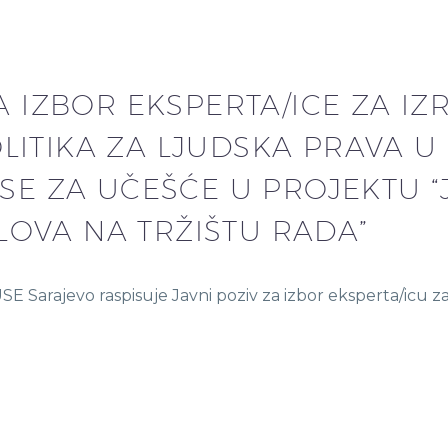
A IZBOR EKSPERTA/ICE ZA I
LITIKA ZA LJUDSKA PRAVA U
 SE ZA UČEŠĆE U PROJEKTU 
OVA NA TRŽIŠTU RADA”
E Sarajevo raspisuje Javni poziv za izbor eksperta/icu z