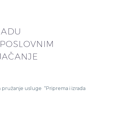
ZRADU
 POSLOVNIM
“JAČANJE
a pružanje usluge “Priprema i izrada