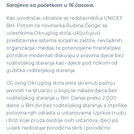
Sarajevo sa početkom u 16 časova.
Kao uvodničar, obratiće se redstavnik/ica UNICEF
BiH. Potom će novinarka Rubina Čengić sa
učesnicima Okruglog stola, uključujući
predstavnike sistema socijalne zaštite, nevladinih
organizacija i medija, te potencijalne hraniteljske
porodice moderirati diskusiju o pravima djece bez
roditeljskog staranja kao i djece pod rizikom od
gubitka roditeljskog staranja.
Cilj ovog Okruglog stola jeste skrenuti pažnju
javnosti na situaciju u kojoj se nalaze djeca bez
roditeljskog staranja u BiH. Danas preko 2,000
djece u BiH živi bez roditeljskog staranja, a otprilike
polovina njih odrasta u ustanovama. Uprkos trudu
i brizi koje pruža osoblje ovih ustanova, djeci još
uvijek nedostaje porodična skrb i porodično