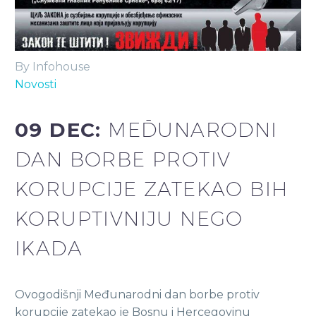
By Infohouse
Novosti
09 DEC:
MEĐUNARODNI
DAN BORBE PROTIV
KORUPCIJE ZATEKAO BIH
KORUPTIVNIJU NEGO
IKADA
Ovogodišnji Međunarodni dan borbe protiv
korupcije zatekao je Bosnu i Hercegovinu