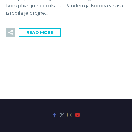
koruptivniju nego ikada. Pandemija Korona virusa
izrodila je brojne…
READ MORE