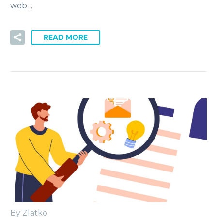
web…
READ MORE
By Zlatko