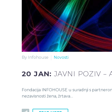
By Infohouse
Novosti
20 JAN:
JAVNI POZIV 
Fondacija INFOHOUSE u suradnji s partnerom 
nezavisnosti žena, žrtava…