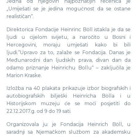
Jedna od njegovih najpoznatijih rečenica je
„Umiješati se je jedina mogućnost da se ostane
realističan“.
Direktorica Fondacije Heinrinc Böll istakla je da se
ljudi u cijelom svijetu, a naročito u Bosni i
Hercegovini, moraju umješati kako bi bili
ljudi.“Upravo za to, zalaže se Fondacija. Danas je
Međunarodni dan ljudskih prava, divan dan da
odamo priznanje Heinrichu Bollu“ – zaključila je
Marion Kraske.
Izložba na 40 plakata prikazuje izbor biografskih i
autobiografskih bilješki Heinricha Bölla i u
Historijskom muzeju će se moći posjetiti do
22.12.2017.g. od 9 do 19 sati.
Organizovala ju je Fondacija Heinrich Böll, u
saradnji sa Njemačkom službom za akademsku