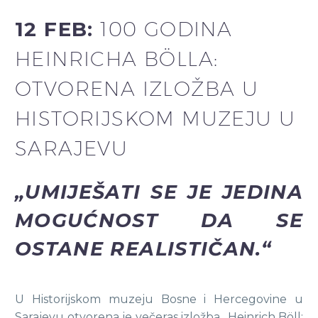
12 FEB:
100 GODINA
HEINRICHA BÖLLA:
OTVORENA IZLOŽBA U
HISTORIJSKOM MUZEJU U
SARAJEVU
„UMIJEŠATI SE JE JEDINA
MOGUĆNOST DA SE
OSTANE REALISTIČAN.“
U Historijskom muzeju Bosne i Hercegovine u
Sarajevu otvorena je večeras izložba „Heinrich Böll: