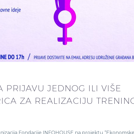
A PRIJAVU JEDNOG ILI VIŠE
CA ZA REALIZACIJU TRENING
izacija Fondacije INFOHOUSE na projektu “Ekonomske i so