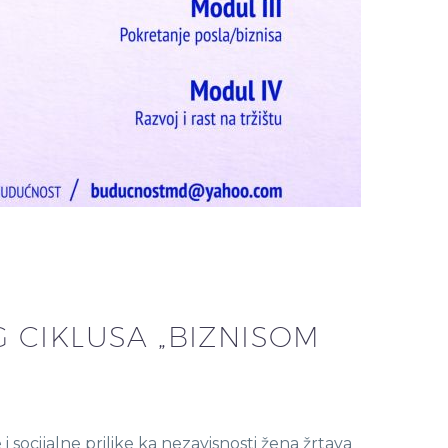
 CIKLUSA „BIZNISOM
cijalne prilike ka nezavisnosti žena žrtava