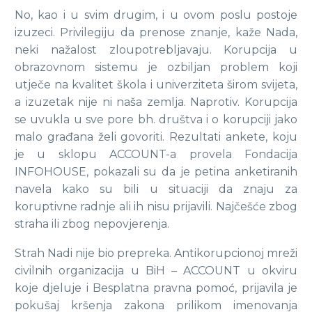
No, kao i u svim drugim, i u ovom poslu postoje
izuzeci. Privilegiju da prenose znanje, kaže Nada,
neki nažalost zloupotrebljavaju. Korupcija u
obrazovnom sistemu je ozbiljan problem koji
utječe na kvalitet škola i univerziteta širom svijeta,
a izuzetak nije ni naša zemlja. Naprotiv. Korupcija
se uvukla u sve pore bh. društva i o korupciji jako
malo građana želi govoriti. Rezultati ankete, koju
je u sklopu ACCOUNT-a provela Fondacija
INFOHOUSE, pokazali su da je petina anketiranih
navela kako su bili u situaciji da znaju za
koruptivne radnje ali ih nisu prijavili. Najčešće zbog
straha ili zbog nepovjerenja.
Strah Nadi nije bio prepreka. Antikorupcionoj mreži
civilnih organizacija u BiH – ACCOUNT u okviru
koje djeluje i Besplatna pravna pomoć, prijavila je
pokušaj kršenja zakona prilikom imenovanja