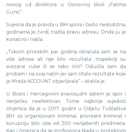
novog v.d direktora u Osnovnoj školi „Fatima
Gunić“.
Svjesna da je pravda u BiH spora i često nedostižna,
godinama je, tvrdi, tražila pravu adresu. Onda ju je
konačno i našla.
„Tokom proteklih par godina obraćala sam se na
više adresa ali nije bilo rezultata. Inspekciji su
svezane ruke ili se tako čini? Odučila sam da
probam i na ovaj način jer sam čitala rezultate koje
je Mreža ACCOUNT objavljivala“ – istakla je.
U Bosni i Hercegovini pravosudni sistem je spor i
nerijetko neefektivan. Tome najbolje svjedoči
činjenica da je u 2017. godini u Odjelu Tužilaštva
BiH za organizovani kriminal, privredni kriminal i
korupciju bilo više od 300 neriješenih predmeta.
Kao i činjenica da se profesorica Nada u proteklom