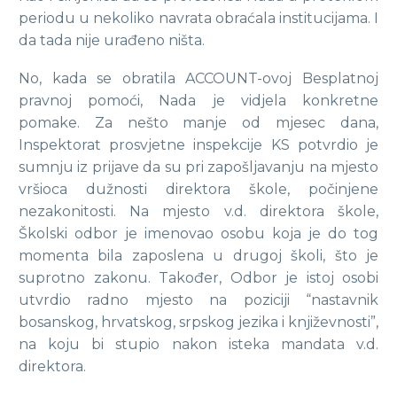
periodu u nekoliko navrata obraćala institucijama. I
da tada nije urađeno ništa.
No, kada se obratila ACCOUNT-ovoj Besplatnoj
pravnoj pomoći, Nada je vidjela konkretne
pomake. Za nešto manje od mjesec dana,
Inspektorat prosvjetne inspekcije KS potvrdio je
sumnju iz prijave da su pri zapošljavanju na mjesto
vršioca dužnosti direktora škole, počinjene
nezakonitosti. Na mjesto v.d. direktora škole,
Školski odbor je imenovao osobu koja je do tog
momenta bila zaposlena u drugoj školi, što je
suprotno zakonu. Također, Odbor je istoj osobi
utvrdio radno mjesto na poziciji “nastavnik
bosanskog, hrvatskog, srpskog jezika i književnosti”,
na koju bi stupio nakon isteka mandata v.d.
direktora.