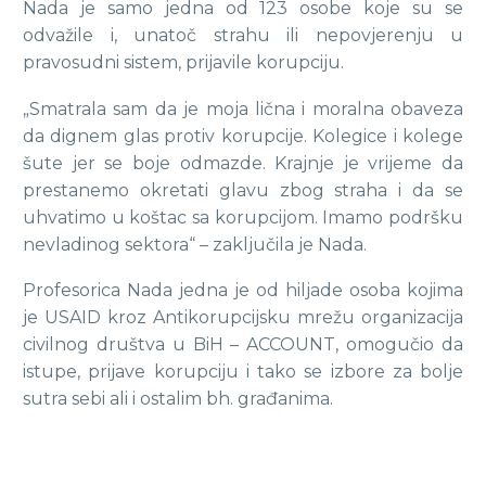
Nada je samo jedna od 123 osobe koje su se
odvažile i, unatoč strahu ili nepovjerenju u
pravosudni sistem, prijavile korupciju.
„Smatrala sam da je moja lična i moralna obaveza
da dignem glas protiv korupcije. Kolegice i kolege
šute jer se boje odmazde. Krajnje je vrijeme da
prestanemo okretati glavu zbog straha i da se
uhvatimo u koštac sa korupcijom. Imamo podršku
nevladinog sektora“ – zaključila je Nada.
Profesorica Nada jedna je od hiljade osoba kojima
je USAID kroz Antikorupcijsku mrežu organizacija
civilnog društva u BiH – ACCOUNT, omogučio da
istupe, prijave korupciju i tako se izbore za bolje
sutra sebi ali i ostalim bh. građanima.