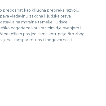
o prepoznat kao ključna prepreka razvoju
opava vladavinu zakona i ljudska prava i
 ostavlja na moralne temelje ljudske
je teško pogođena koruptivnim djelovanjem i
ložena teškim posljedicama korupcije, što zbog
zvijene transparentnosti i odgovornosti…