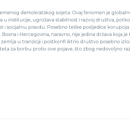
vremenog demokratskog svijeta. Ovaj fenomen je globaln
u institucije, ugrožava stabilnost i razvoj društva, potk
t i socijalnu pravdu. Posebno teške posljedice korupcija
a. Bosna i Hercegovina, naravno, nije jedina država koja 
 zemlja u tranziciji i postkonfl iktno društvo posebno iz
teta za borbu protiv ove pojave, što zbog nedovoljno ra