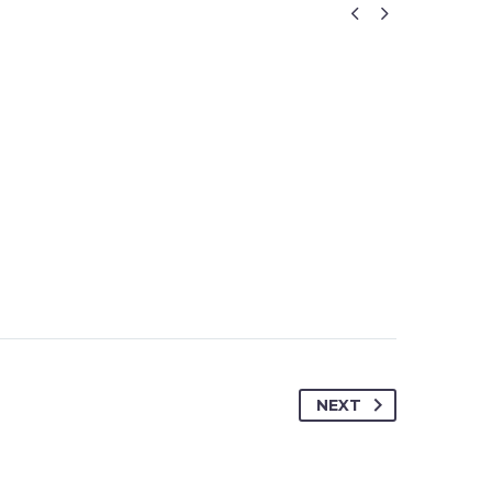


NEXT