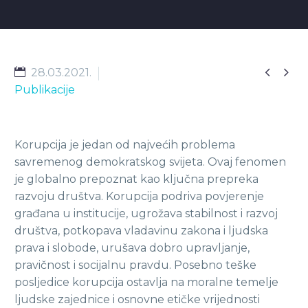


28.03.2021.
Publikacije
Korupcija je jedan od najvećih problema
savremenog demokratskog svijeta. Ovaj fenomen
je globalno prepoznat kao ključna prepreka
razvoju društva. Korupcija podriva povjerenje
građana u institucije, ugrožava stabilnost i razvoj
društva, potkopava vladavinu zakona i ljudska
prava i slobode, urušava dobro upravljanje,
pravičnost i socijalnu pravdu. Posebno teške
posljedice korupcija ostavlja na moralne temelje
ljudske zajednice i osnovne etičke vrijednosti