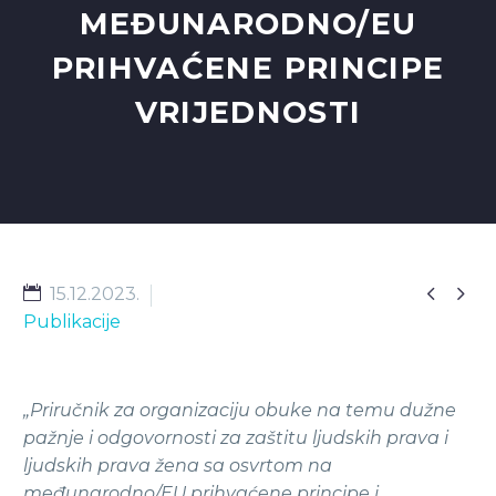
MEĐUNARODNO/EU
PRIHVAĆENE PRINCIPE
VRIJEDNOSTI


15.12.2023.
Publikacije
„
Priruc
nik za organizaciju obuke na temu duz
ne
paz
nje i odgovornosti za zas
titu ljudskih prava i
ljudskih prava z
ena sa osvrtom na
me
đ
unarodno/EU prihvaćene principe i