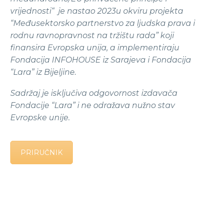
vrijednosti
“
je nastao
2023
u okviru projekta
“Me
đ
usektorsko partnerstvo za ljudska prava i
rodnu ravnopravnost na trz
is
tu rada
”
koji
finansira Evropska unija, a implementiraju
Fondacija INFOHOUSE iz Sarajeva i Fondacija
“
Lara
”
iz Bijeljine.
Sadrz
aj je iskljuc
iva odgovornost
izdavača
Fondacije “Lara” i ne odražava nuz
no stav
Evropske unije.
PRIRUČNIK