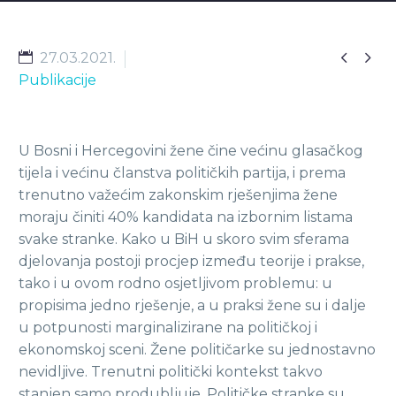


27.03.2021.
Publikacije
U Bosni i Hercegovini žene čine većinu glasačkog
tijela i većinu članstva političkih partija, i prema
trenutno važećim zakonskim rješenjima žene
moraju činiti 40% kandidata na izbornim listama
svake stranke. Kako u BiH u skoro svim sferama
djelovanja postoji procjep između teorije i prakse,
tako i u ovom rodno osjetljivom problemu: u
propisima jedno rješenje, a u praksi žene su i dalje
u potpunosti marginalizirane na političkoj i
ekonomskoj sceni. Žene političarke su jednostavno
nevidljive. Trenutni politički kontekst takvo
stanjen samo produbljuje. Političke stranke su