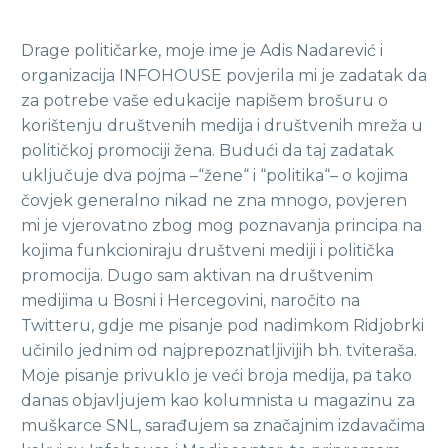
Drage političarke, moje ime je Adis Nadarević i
organizacija INFOHOUSE povjerila mi je zadatak da
za potrebe vaše edukacije napišem brošuru o
korištenju društvenih medija i društvenih mreža u
političkoj promociji žena. Budući da taj zadatak
uključuje dva pojma –“žene“ i “politika“– o kojima
čovjek generalno nikad ne zna mnogo, povjeren
mi je vjerovatno zbog mog poznavanja principa na
kojima funkcioniraju društveni mediji i politička
promocija. Dugo sam aktivan na društvenim
medijima u Bosni i Hercegovini, naročito na
Twitteru, gdje me pisanje pod nadimkom Ridjobrki
učinilo jednim od najprepoznatljivijih bh. tviteraša.
Moje pisanje privuklo je veći broja medija, pa tako
danas objavljujem kao kolumnista u magazinu za
muškarce SNL, sarađujem sa značajnim izdavačima