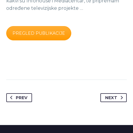
kakvi su Infohouse i Mediacentar, te pripremam
određene televizijske projekte …
PREGLED PUBLIKACIJE
PREV
NEXT