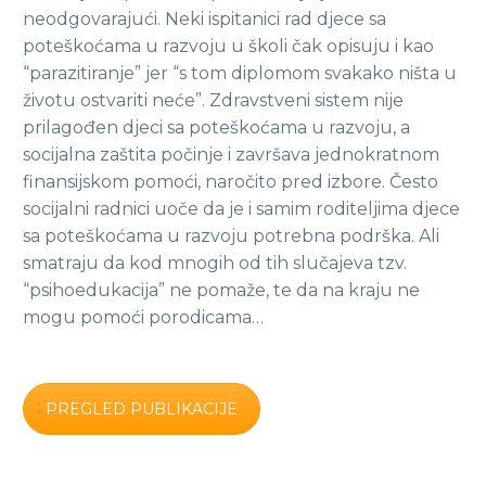
neodgovarajući. Neki ispitanici rad djece sa
poteškoćama u razvoju u školi čak opisuju i kao
“parazitiranje” jer “s tom diplomom svakako ništa u
životu ostvariti neće”. Zdravstveni sistem nije
prilagođen djeci sa poteškoćama u razvoju, a
socijalna zaštita počinje i završava jednokratnom
finansijskom pomoći, naročito pred izbore. Često
socijalni radnici uoče da je i samim roditeljima djece
sa poteškoćama u razvoju potrebna podrška. Ali
smatraju da kod mnogih od tih slučajeva tzv.
“psihoedukacija” ne pomaže, te da na kraju ne
mogu pomoći porodicama…
PREGLED PUBLIKACIJE