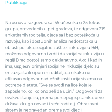
Publikacije
Na osnovu razgovora sa 155 učesnika u 25 fokus
grupa, provedenih u pet gradova, te odgovora 219
anketiranih roditelja, djece sa i bez poteškoća u
razvoju, kao i dostupnih analiza nedostataka u
oblasti politika, socijalne zaštite i inkluzije u BiH,
možemo odgovorno tvrditi da socijalna inkluzija u
regiji Birač postoji samo deklarativno. Ako, i kad ih
ima, uspješni primjeri socijalne inkluzije djelo su
entuzijasta ili upornih roditelja, a nikako ne
efikasan odgovor nadležnih institucija sistema na
potrebe djeteta. “Sve se svodi na lice koje je
zaposleno, koliko ono želi da učini.” Odgovorni za
ovakvo stanje su, prema percepciji ispitanika, prvo
država, drugo novac i treće roditelji. Obrazovni
sistem je nepravedan prema svoj djeci i