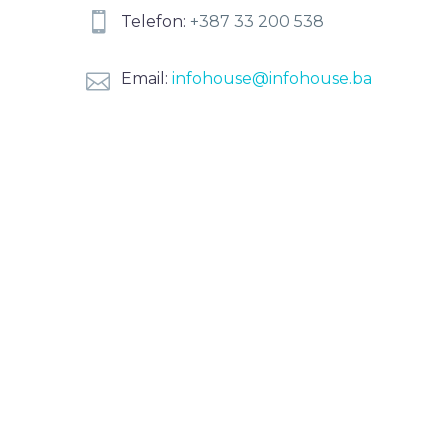


Telefon:
+387 33 200 538


Email:
infohouse@infohouse.ba