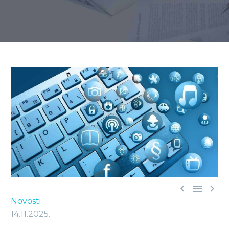



Novosti
14.11.2025.