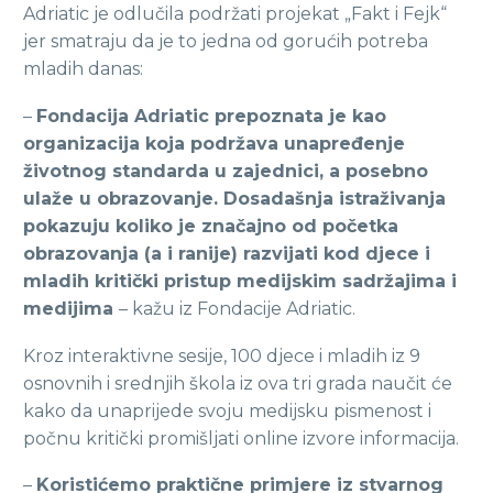
Adriatic je odlučila podržati projekat „Fakt i Fejk“
jer smatraju da je to jedna od gorućih potreba
mladih danas:
–
Fondacija Adriatic prepoznata je kao
organizacija koja podržava unapređenje
životnog standarda u zajednici, a posebno
ulaže u obrazovanje. Dosadašnja istraživanja
pokazuju koliko je značajno od početka
obrazovanja (a i ranije) razvijati kod djece i
mladih kritički pristup medijskim sadržajima i
medijima
– kažu iz Fondacije Adriatic.
Kroz interaktivne sesije, 100 djece i mladih iz 9
osnovnih i srednjih škola iz ova tri grada naučit će
kako da unaprijede svoju medijsku pismenost i
počnu kritički promišljati online izvore informacija.
–
Koristićemo praktične primjere iz stvarnog