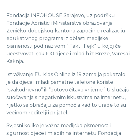
Fondacija INFOHOUSE Sarajevo, uz podršku
Fondacije Adriatic i Ministarstva obrazovanja
Zeničko-dobojskog kantona započinje realizaciju
edukativnog programa iz oblasti medijske
pismenosti pod nazivom “ Fakt i Fejk“ u kojoj će
učestvovati čak 100 djece i mladih iz Breze, Vareša i
Kaknja.
Istraživanje EU Kids Online iz 19 zemalja pokazalo
je da djeca i mladi pametne telefone koriste
“svakodnevno” ili “gotovo čitavo vrijeme.” U slučaju
suočavanja s negativnim iskustvima na internetu,
rijetko se obraćaju za pomoć a kad to urade to su
većinom roditelji i prijatelji.
Svjesni koliko je važna medijska pismenost i
sigurnost djece i mladih na internetu Fondacija