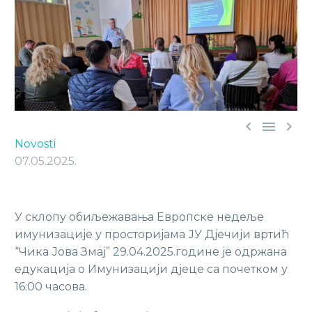



Novosti
07.05.2025.
У склопу обиљежавања Европске недеље
имунизације у просторијама ЈУ Дјечији вртић
“Чика Јова Змај” 29.04.2025.године је одржана
едукација о Имунизацији дјеце са почетком у
16:00 часова.