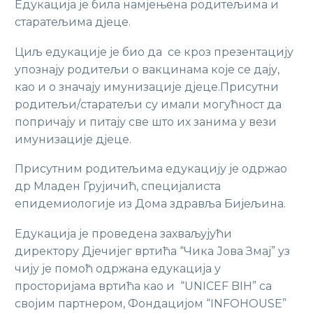
Едукација је била намјењена родитељима и
старатељима дјеце.
Циљ едукације је био да се кроз презентацију
упознају родитељи о вакцинама које се дају,
као и о значају имунизације дјеце.Присутни
родитељи/старатељи су имали могућност да
попричају и питају све што их занима у вези
имунизације дјеце.
Присутним родитељима едукацију је одржао
др Младен Грујичић, специјалиста
епидемиологије из Дома здравља Бијељина.
Едукација је проведена захваљујући
директору Дјечијег вртића “Чика Јова Змај” уз
чију је помоћ одржана едукација у
просторијама вртића као и “UNICEF BIH” са
својим партнером, Фондацијом “INFOHOUSE”