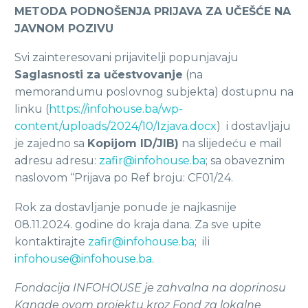
METODA PODNOŠENJA PRIJAVA ZA UČEŠĆE NA
JAVNOM POZIVU
Svi zainteresovani prijavitelji popunjavaju
Saglasnosti za učestvovanje
(na
memorandumu poslovnog subjekta) dostupnu na
linku (
https://infohouse.ba/wp-
content/uploads/2024/10/Izjava.docx
) i dostavljaju
je zajedno sa
Kopijom ID/JIB)
na slijedeću e mail
adresu adresu:
zafir@infohouse.ba
; sa obaveznim
naslovom “Prijava po Ref broju: CF01/24.
Rok za dostavljanje ponude je najkasnije
08.11.2024. godine do kraja dana. Za sve upite
kontaktirajte
zafir@infohouse.ba
; ili
infohouse@infohouse.ba.
Fondacija INFOHOUSE je zahvalna na doprinosu
Kanade ovom projektu kroz Fond za lokalne