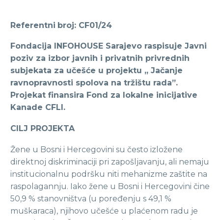
Referentni
broj: CF01/24
Fondacija INFOHOUSE Sarajevo raspisuje Javni
poziv za izbor javnih i privatnih privrednih
subjekata za učešće u projektu „ Jačanje
ravnopravnosti spolova na tržištu rada”.
Projekat finansira
Fond za lokalne inicijative
Kanade
CFLI.
CILJ PROJEKTA
Žene u Bosni i Hercegovini su često izložene
direktnoj diskriminaciji pri zapošljavanju, ali nemaju
institucionalnu podršku niti mehanizme zaštite na
raspolagannju. Iako žene u Bosni i Hercegovini čine
50,9 % stanovništva (u poređenju s 49,1 %
muškaraca), njihovo učešće u plaćenom radu je