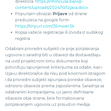
direktora:
https://infohouse.ba/wp-
content/uploads/2024/10/Izjava.docx
Popunjen obrazac
Prijave
od strane
preduzeća na google form:
https://tinyurl.com/35mwer3k
Kopija važeće registracije ili izvoda iz sudskog
registra
Odabrani privredni subjekti će prije potpisivanja
ugovora o saradnji biti u obavezi da dostave/daju
na uvid projektnom timu dokumente koji
potvrđuju ispunjenost kriterijuma za odabir, kao i
Izjavu direktora/ice da nisu pod krivičnom istragom
i da privredni subjekt ispunjava poreske obaveze,
odnosno obaveze prema zaposlenima. Saradnja sa
odabranim kompanijama, uz jasno definisane
obaveze obje strane, biće formalizovana
potpisivanjem ugovora uz prisustvo medija.