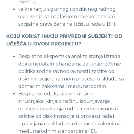
mjestu;
te kreiranju sigurnog i pozitivnog radnog
okruženja, sa naglaskom na ekonomska i
socijalna prava žena na tržištu rada u BiH.
KOJU KORIST IMAJU PRIVREDNI SUBJEKTI OD
UČEŠĆA U OVOM PROJEKTU?
Besplatna ekspertska analiza stanja i izrada
dokumenata/mehanizama za unapređenje
politika rodne ravnopravnosti i zaštite od
diskriminacije u radnom procesu u skladu sa
domaćim zakonima i međunarodnim
Besplatne edukacije vrhunskih
stručnjaka_kinja o načinu ispunjavanja
obaveza poštivanja rodne ravnopravnosti i
zaštite od diskriminacije u procesu rada i
upravljanja u skladu sa domaćim zakonima,
međunarodnim standardima i EU