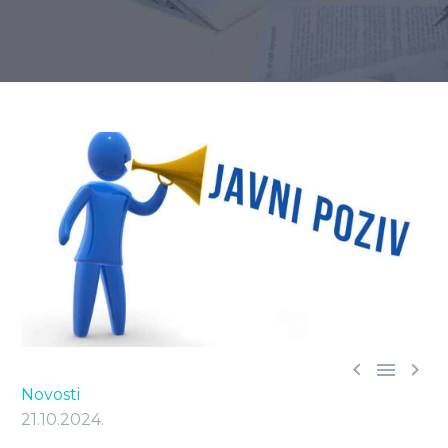



Novosti
21.10.2024.