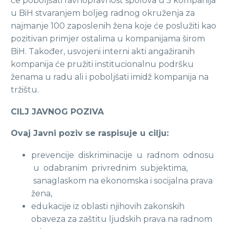
će poboljšati ravnopravnost spolova u 5 kompanija
u BiH stvaranjem boljeg radnog okruženja za
najmanje 100 zaposlenih žena koje će poslužiti kao
pozitivan primjer ostalima u kompanijama širom
BiH. Također, usvojeni interni akti angažiranih
kompanija će pružiti institucionalnu podršku
ženama u radu ali i poboljšati imidž kompanija na
tržištu.
CILJ JAVNOG POZIVA
Ovaj Javni poziv se raspisuje u cilju:
prevencije diskriminacije u radnom odnosu
u odabranim privrednim subjektima,
sanaglaskom na ekonomska i socijalna prava
žena,
edukacije iz oblasti njihovih zakonskih
obaveza za zaštitu ljudskih prava na radnom