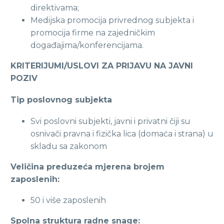
direktivama;
Medijska promocija privrednog subjekta i
promocija firme na zajedničkim
događajima/konferencijama.
KRITERIJUMI/USLOVI ZA PRIJAVU NA JAVNI
POZIV
Tip poslovnog subjekta
Svi poslovni subjekti, javni i privatni čiji su
osnivači pravna i fizička lica (domaća i strana) u
skladu sa zakonom
Veličina preduzeća mjerena brojem
zaposlenih:
50 i više zaposlenih
Spolna struktura radne snage: