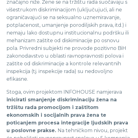
značajno niže. Žene se na tržištu rada suočavaju s
višestrukom diskriminacijom (uključujući, ali ne
ograničavajući se na seksualno uznemiravanje,
potplaćenost, umanjenje porodiljskih prava, itd.) i
nemaju lako dostupnu institucionalnu podršku ili
mehanizam zaštite od diskiminacije po osnovu
pola. Privredni subjekti ne provode pozitivno BiH
zakonodavstvo u oblasti ravnopravnosti polova i
zaštite od diskriminacije a kontrole relevantnih
inspekcija (tj. inspekcije rada) su nedovoljno
efikasne.
Stoga, ovim projektom INFOHOUSE namjerava
inicirati smanjenje diskriminaciju žena na
tržištu rada promocijom i zaštitom
ekonomskih i socijalnih prava žena te
poticanjem procesa integracije ljudskih prava
u poslovne prakse.
Na tehničkom nivou, projekt