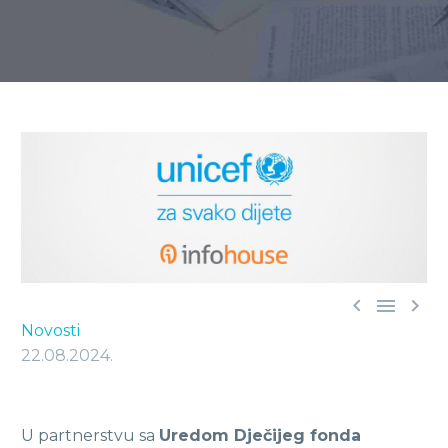



Novosti
22.08.2024.
U partnerstvu sa
Uredom Dječijeg fonda