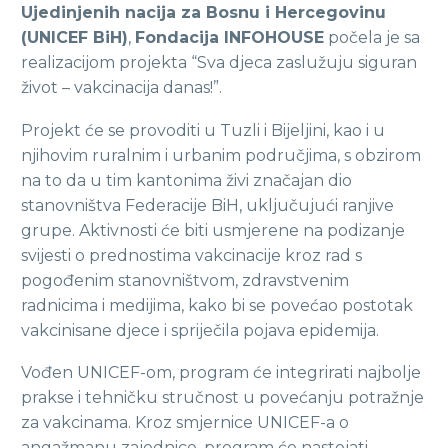
Ujedinjenih nacija za Bosnu i Hercegovinu
(UNICEF BiH)
,
Fondacija INFOHOUSE
počela je sa
realizacijom projekta “Sva djeca zaslužuju siguran
život – vakcinacija danas!”.
Projekt će se provoditi u Tuzli i Bijeljini, kao i u
njihovim ruralnim i urbanim područjima, s obzirom
na to da u tim kantonima živi značajan dio
stanovništva Federacije BiH, uključujući ranjive
grupe. Aktivnosti će biti usmjerene na podizanje
svijesti o prednostima vakcinacije kroz rad s
pogođenim stanovništvom, zdravstvenim
radnicima i medijima, kako bi se povećao postotak
vakcinisane djece i spriječila pojava epidemija.
Vođen UNICEF-om, program će integrirati najbolje
prakse i tehničku stručnost u povećanju potražnje
za vakcinama. Kroz smjernice UNICEF-a o
angažmanu zajednice, program će nastojati