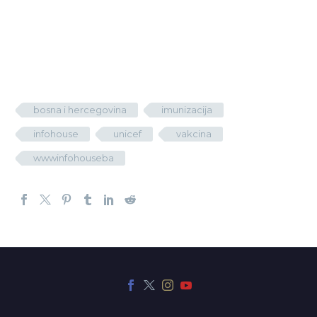
bosna i hercegovina
imunizacija
infohouse
unicef
vakcina
wwwinfohouseba