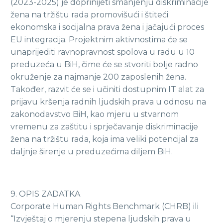
(2023-2025) je doprinijeti smanjenju diskriminacije
žena na tržištu rada promovišući i štiteći
ekonomska i socijalna prava žena i jačajući proces
EU integracija. Projektnim aktivnostima će se
unaprijediti ravnopravnost spolova u radu u 10
preduzeća u BiH, čime će se stvoriti bolje radno
okruženje za najmanje 200 zaposlenih žena.
Također, razvit će se i učiniti dostupnim IT alat za
prijavu kršenja radnih ljudskih prava u odnosu na
zakonodavstvo BiH, kao mjeru u stvarnom
vremenu za zaštitu i sprječavanje diskriminacije
žena na tržištu rada, koja ima veliki potencijal za
daljnje širenje u preduzećima diljem BiH.
9. OPIS ZADATKA
Corporate Human Rights Benchmark (CHRB) ili
“Izvještaj o mjerenju stepena ljudskih prava u