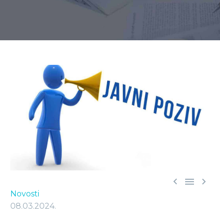



Novosti
08.03.2024.