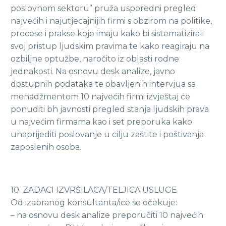
poslovnom sektoru” pruža usporedni pregled
najvećih i najutjecajnijih firmi s obzirom na politike,
procese i prakse koje imaju kako bi sistematizirali
svoj pristup ljudskim pravima te kako reagiraju na
ozbiljne optužbe, naročito iz oblasti rodne
jednakosti. Na osnovu desk analize, javno
dostupnih podataka te obavljenih intervjua sa
menadžmentom 10 najvećih firmi izvještaj će
ponuditi bh javnosti pregled stanja ljudskih prava
u najvećim firmama kao i set preporuka kako
unaprijediti poslovanje u cilju zaštite i poštivanja
zaposlenih osoba.
10. ZADACI IZVRŠILACA/TELJICA USLUGE
Od izabranog konsultanta/ice se očekuje:
– na osnovu desk analize preporučiti 10 najvećih