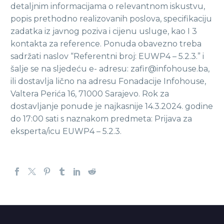
detaljnim informacijama o relevantnom iskustvu,
popis prethodno realizovanih poslova, specifikaciju
zadatka iz javnog poziva i cijenu usluge, kao I 3
kontakta za reference. Ponuda obavezno treba
sadržati naslov “Referentni broj: EUWP4 – 5.2.3.” i
šalje se na sljedeću e- adresu: zafir@infohouse.ba,
ili dostavlja lično na adresu Fonadacije Infohouse,
Valtera Perića 16, 71000 Sarajevo. Rok za
dostavljanje ponude je najkasnije 14.3.2024. godine
do 17:00 sati s naznakom predmeta: Prijava za
eksperta/icu EUWP4 – 5.2.3.