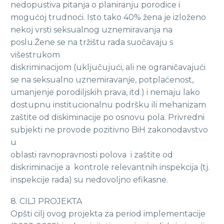
nedopustiva pitanja o planiranju porodice i
mogućoj trudnoći. Isto tako 40% žena je izloženo
nekoj vrsti seksualnog uznemiravanja na
poslu.Žene se na tržištu rada suočavaju s
višestrukom
diskriminacijom (uključujući, ali ne ograničavajući
se na seksualno uznemiravanje, potplaćenost,
umanjenje porodiljskih prava, itd.) i nemaju lako
dostupnu institucionalnu podršku ili mehanizam
zaštite od diskiminacije po osnovu pola. Privredni
subjekti ne provode pozitivno BiH zakonodavstvo
u
oblasti ravnopravnosti polova i zaštite od
diskriminacije a kontrole relevantnih inspekcija (tj.
inspekcije rada) su nedovoljno efikasne.
8. CILJ PROJEKTA
Opšti cilj ovog projekta za period implementacije