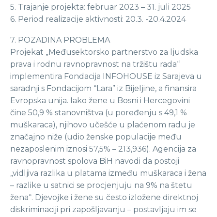
5. Trajanje projekta: februar 2023 – 31. juli 2025
6. Period realizacije aktivnosti: 20.3. -20.4.2024
7. POZADINA PROBLEMA
Projekat „Međusektorsko partnerstvo za ljudska
prava i rodnu ravnopravnost na tržištu rada“
implementira Fondacija INFOHOUSE iz Sarajeva u
saradnji s Fondacijom “Lara” iz Bijeljine, a finansira
Evropska unija. Iako žene u Bosni i Hercegovini
čine 50,9 % stanovništva (u poređenju s 49,1 %
muškaraca), njihovo učešće u plaćenom radu je
značajno niže (udio ženske populacije među
nezaposlenim iznosi 57,5% – 213,936). Agencija za
ravnopravnost spolova BiH navodi da postoji
„vidljiva razlika u platama između muškaraca i žena
– razlike u satnici se procjenjuju na 9% na štetu
žena“. Djevojke i žene su često izložene direktnoj
diskriminaciji pri zapošljavanju – postavljaju im se