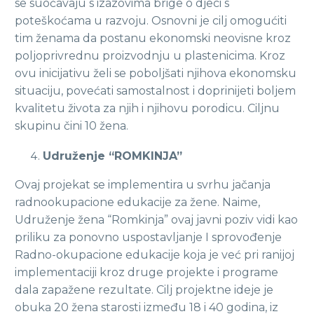
se suočavaju s izazovima brige o djeci s
poteškoćama u razvoju. Osnovni je cilj omogućiti
tim ženama da postanu ekonomski neovisne kroz
poljoprivrednu proizvodnju u plastenicima. Kroz
ovu inicijativu želi se poboljšati njihova ekonomsku
situaciju, povećati samostalnost i doprinijeti boljem
kvalitetu života za njih i njihovu porodicu. Ciljnu
skupinu čini 10 žena.
Udruženje “ROMKINJA”
Ovaj projekat se implementira u svrhu jačanja
radnookupacione edukacije za žene. Naime,
Udruženje žena “Romkinja” ovaj javni poziv vidi kao
priliku za ponovno uspostavljanje I sprovođenje
Radno-okupacione edukacije koja je već pri ranijoj
implementaciji kroz druge projekte i programe
dala zapažene rezultate. Cilj projektne ideje je
obuka 20 žena starosti između 18 i 40 godina, iz