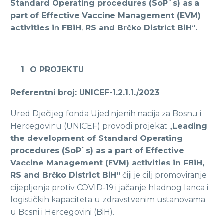
Standard Operating procedures (SoP`s) as a
part of Effective Vaccine Management (EVM)
activities in FBiH, RS and Brčko District BiH“.
O PROJEKTU
Referentni broj: UNICEF-1.2.1.1./2023
Ured Dječijeg fonda Ujedinjenih nacija za Bosnu i
Hercegovinu (UNICEF) provodi projekat „
Leading
the development of Standard Operating
procedures (SoP`s) as a part of Effective
Vaccine Management (EVM) activities in FBiH,
RS and Brčko District BiH“
čiji je cilj promoviranje
cijepljenja protiv COVID-19 i jačanje hladnog lanca i
logističkih kapaciteta u zdravstvenim ustanovama
u Bosni i Hercegovini (BiH).