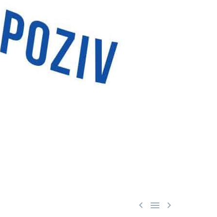


