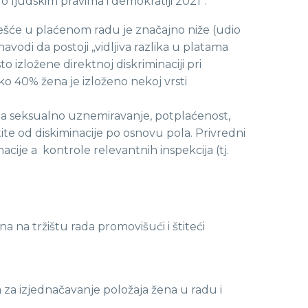
o ljudskim pravima i demokratiji 2021“.
češće u plaćenom radu je značajno niže (udio
odi da postoji „vidljiva razlika u platama
o izložene direktnoj diskriminaciji pri
ko 40% žena je izloženo nekoj vrsti
e na seksualno uznemiravanje, potplaćenost,
ite od diskiminacije po osnovu pola. Privredni
cije a kontrole relevantnih inspekcija (tj.
a na tržištu rada promovišući i štiteći
za izjednačavanje položaja žena u radu i