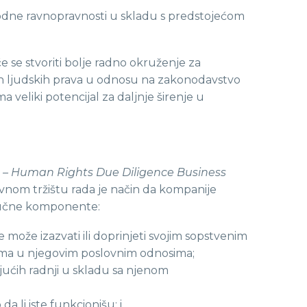
e rodne ravnopravnosti u skladu s predstojećom
 se stvoriti bolje radno okruženje za
dnih ljudskih prava u odnosu na zakonodavstvo
 veliki potencijal za daljnje širenje u
–
– Human Rights Due Diligence Business
nom tržištu rada je način da kompanije
ključne komponente:
e može izazvati ili doprinjeti svojim sopstvenim
ugama u njegovim poslovnim odnosima;
jućih radnji u skladu sa njenom
a li iste funkcionišu; i