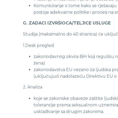
Komuniciranje o tome kako se rješavaju
postoje adekvatne politike i procesi na sn
G. ZADACI IZVRŠIOCA/TELJICE USLUGE
Studija (maksimalno do 40 stranica) će uključi
1.Desk pregled
zakonodavnog okvira BiH koji regulišu ro
žena)
zakonodavstva EU vezano za ljudska prava
(uključujući nadolazeću Direktivu EU o k
2. Analiza
koje se zakonske obaveze zaštite ljudskih
tolerancije prema seksualnom uznemirava
usklađivanje sa drugim zakonima.