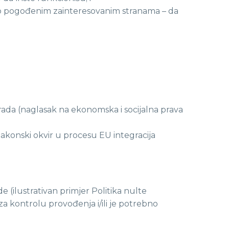
bno pogođenim zainteresovanim stranama – da
 rada (naglasak na ekonomska i socijalna prava
akonski okvir u procesu EU integracija
 (ilustrativan primjer Politika nulte
 kontrolu provođenja i/ili je potrebno