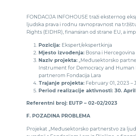
FONDACIJA INFOHOUSE traži eksternog eksper
ljudska prava i rodnu ravnopravnost na trži
Rights (EIDHR), finansiran od strane EU, a i
Pozicija:
Ekspert/ekspertkinja
Mjesto izvođenja:
Bosna i Hercegovina
Naziv projekta:
„Međusektorsko partners
Instrument for Democracy and Human Rig
partnerom Fondacija Lara
Trajanje projekta:
February 01, 2023 – J
Period realizacije aktivnosti: 30. Apri
Referentni broj:
EUTP – 02-02/2023
F. POZADINA PROBLEMA
Projekat „Međusektorsko partnerstvo za ljud