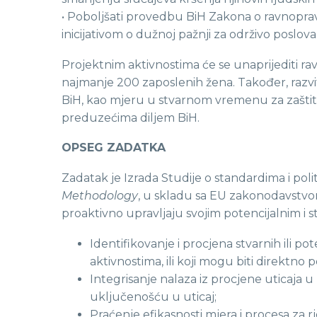
• Poboljšati provedbu BiH Zakona o ravnopravn
inicijativom o dužnoj pažnji za održivo poslova
Projektnim aktivnostima će se unaprijediti ra
najmanje 200 zaposlenih žena. Također, razvit
BiH, kao mjeru u stvarnom vremenu za zaštitu i
preduzećima diljem BiH.
OPSEG ZADATKA
Zadatak je Izrada Studije o standardima i po
Methodology
, u skladu sa EU zakonodavstvo
proaktivno upravljaju svojim potencijalnim i 
Identifikovanje i procjena stvarnih ili po
aktivnostima, ili koji mogu biti direkt
Integrisanje nalaza iz procjene uticaja
uključenošću u uticaj;
Praćenje efikasnosti mjera i procesa za rj