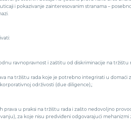
 uticaji i pokazivanje zainteresovanim stranama – pose
azi.
vati:
dnu ravnopravnost i zaštitu od diskriminacije na tržištu
 na tržištu rada koje je potrebno integrirati u domaći z
orporativnoj održivosti (due diligence),;
 prava u praksi na tržištu rada i zašto nedovoljno provode
nju), za koje nisu predviđeni odgovarajući mehanizmi za