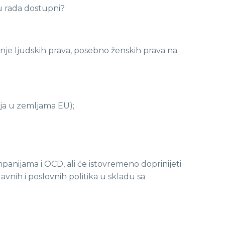
tu rada dostupni?
nje ljudskih prava, posebno ženskih prava na
ija u zemljama EU);
panijama i OCD, ali će istovremeno doprinijeti
avnih i poslovnih politika u skladu sa