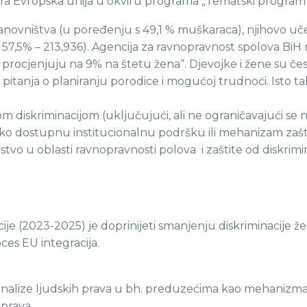
ansira Evropska unija u okviru programa „Tematski program 
stanovništva (u poređenju s 49,1 % muškaraca), njihovo u
,5% – 213,936). Agencija za ravnopravnost spolova BiH nav
 procjenjuju na 9% na štetu žena“. Djevojke i žene su čest
pitanja o planiranju porodice i mogućoj trudnoći. Isto ta
om diskriminacijom (uključujući, ali ne ograničavajući s
lako dostupnu institucionalnu podršku ili mehanizam zašt
o u oblasti ravnopravnosti polova i zaštite od diskrimina
je (2023-2025) je doprinijeti smanjenju diskriminacije žen
ces EU integracija.
nalize ljudskih prava u bh. preduzećima kao mehanizma 
 prava.