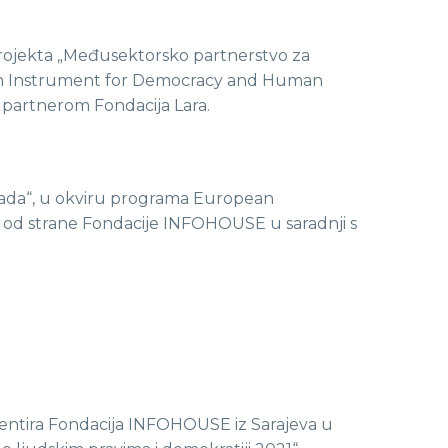
rojekta „Međusektorsko partnerstvo za
opean Instrument for Democracy and Human
 partnerom Fondacija Lara.
rada“, u okviru programa European
 od strane Fondacije INFOHOUSE u saradnji s
mentira Fondacija INFOHOUSE iz Sarajeva u