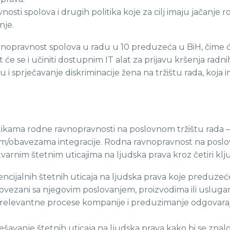
osti spolova i drugih politika koje za cilj imaju jačanj
nje.
vnopravnost spolova u radu u 10 preduzeća u BiH, čime će
 će se i učiniti dostupnim IT alat za prijavu kršenja ra
 sprječavanje diskriminacije žena na tržištu rada, koja ima
litikama rodne ravnopravnosti na poslovnom tržištu rada 
m/obavezama integracije. Rodna ravnopravnost na poslov
stvarnim štetnim uticajima na ljudska prava kroz četiri 
tencijalnih štetnih uticaja na ljudska prava koje preduzeć
no povezani sa njegovim poslovanjem, proizvodima ili usl
 u relevantne procese kompanije i preduzimanje odgovara
ešavanje štetnih uticaja na ljudska prava kako bi se znalo d