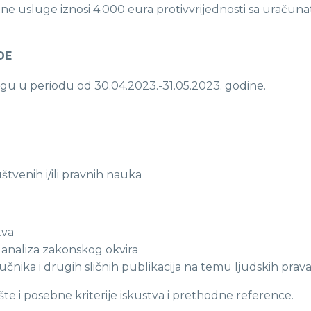
e usluge iznosi 4.000 eura protivvrijednosti sa uračuna
DE
ugu u periodu od 30.04.2023.-31.05.2023. godine.
štvenih i/ili pravnih nauka
tva
 analiza zakonskog okvira
iručnika i drugih sličnih publikacija na temu ljudskih prav
te i posebne kriterije iskustva i prethodne reference.