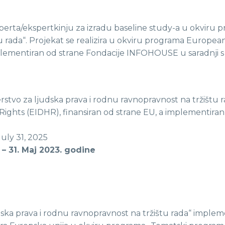
ta/ekspertkinju za izradu baseline study-a u okviru p
štu rada“. Projekat se realizira u okviru programa Eur
mplementiran od strane Fondacije INFOHOUSE u saradnji s
tvo za ljudska prava i rodnu ravnopravnost na tržištu 
hts (EIDHR), finansiran od strane EU, a implementiran
uly 31, 2025
l – 31. Maj 2023. godine
ska prava i rodnu ravnopravnost na tržištu rada“ imple