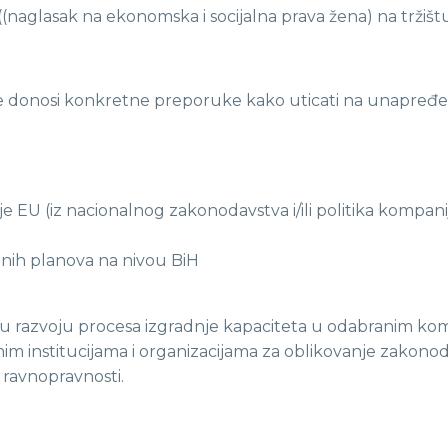
 ((naglasak na ekonomska i socijalna prava žena) na tržiš
, te donosi konkretne preporuke kako uticati na unapređe
lje EU (iz nacionalnog zakonodavstva i/ili politika kompan
cionih planova na nivou BiH
u u razvoju procesa izgradnje kapaciteta u odabranim kom
žnim institucijama i organizacijama za oblikovanje zakonod
 ravnopravnosti.