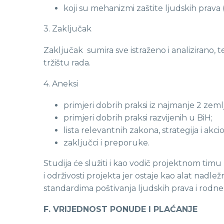
koji su mehanizmi zaštite ljudskih prava
3. Zaključak
Zaključak sumira sve istraženo i analizirano
tržištu rada.
4. Aneksi
primjeri dobrih praksi iz najmanje 2 zem
primjeri dobrih praksi razvijenih u BiH;
lista relevantnih zakona, strategija i ak
zaključci i preporuke.
Studija će služiti i kao vodič projektnom tim
i održivosti projekta jer ostaje kao alat nadle
standardima poštivanja ljudskih prava i rodne
F. VRIJEDNOST PONUDE I PLAĆANJE