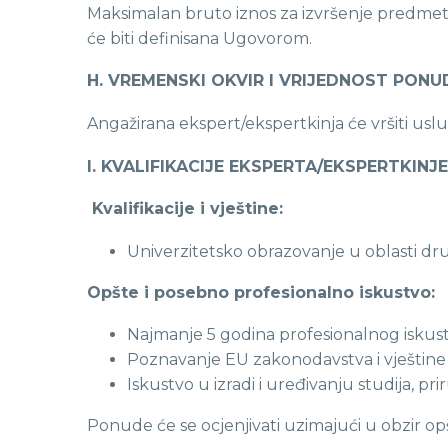
Maksimalan bruto iznos za izvršenje predmetn
će biti definisana Ugovorom.
H. VREMENSKI OKVIR I VRIJEDNOST PONU
Angažirana ekspert/ekspertkinja će vršiti usl
I. KVALIFIKACIJE EKSPERTA/EKSPERTKINJE
Kvalifikacije i vještine:
Univerzitetsko obrazovanje u oblasti dru
Opšte i posebno profesionalno iskustvo:
Najmanje 5 godina profesionalnog iskus
Poznavanje EU zakonodavstva i vještine
Iskustvo u izradi i uređivanju studija, pr
Ponude će se ocjenjivati uzimajući u obzir opš