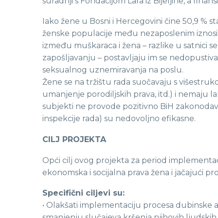
suradnji s Fondacijom Lara iz Bijeljine, a fin
Iako žene u Bosni i Hercegovini čine 50,9 % 
ženske populacije među nezaposlenim iznosi 57
između muškaraca i žena – razlike u satnici se
zapošljavanju – postavljaju im se nedopustiva 
seksualnog uznemiravanja na poslu.
Žene se na tržištu rada suočavaju s višestruk
umanjenje porodiljskih prava, itd.) i nemaju 
subjekti ne provode pozitivno BiH zakonodavstv
inspekcije rada) su nedovoljno efikasne.
CILJ PROJEKTA
Opći cilj ovog projekta za period implementaci
ekonomska i socijalna prava žena i jačajući pro
Specifični ciljevi su:
• Olakšati implementaciju procesa dubinske a
smanjenju slučajeva kršenja njihovih ljudskih