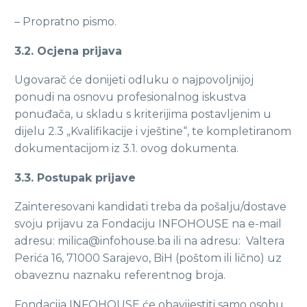
– Propratno pismo.
3.2. Ocjena prijava
Ugovarač će donijeti odluku o najpovoljnijoj
ponudi na osnovu profesionalnog iskustva
ponuđača, u skladu s kriterijima postavljenim u
dijelu 2.3 „Kvalifikacije i vještine“, te kompletiranom
dokumentacijom iz 3.1. ovog dokumenta.
3.3. Postupak prijave
Zainteresovani kandidati treba da pošalju/dostave
svoju prijavu za Fondaciju INFOHOUSE na e-mail
adresu: milica@infohouse.ba ili na adresu: Valtera
Perića 16, 71000 Sarajevo, BiH (poštom ili lično) uz
obaveznu naznaku referentnog broja.
Fondacija INFOHOUSE će obavijestiti samo osobu