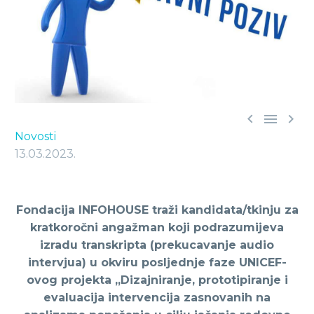



Novosti
13.03.2023.
Fondacija INFOHOUSE traži kandidata/tkinju za
kratkoročni angažman koji podrazumijeva
izradu transkripta (prekucavanje audio
intervjua) u okviru posljednje faze UNICEF-
ovog projekta „Dizajniranje, prototipiranje i
evaluacija intervencija zasnovanih na