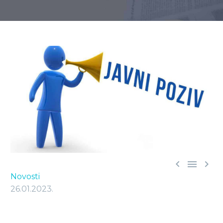



Novosti
26.01.2023.