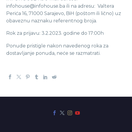
infohouse@infohouse.ba ili na adresu: Valtera
Perića 16, 71000 Sarajevo, BiH (poštom ili lično) uz
obaveznu naznaku referentnog broja.
Rok za prijavu: 3.2.2023. godine do 17:00h
Ponude pristigle nakon navedenog roka za
dostavljanje ponuda, neće se razmatrati.