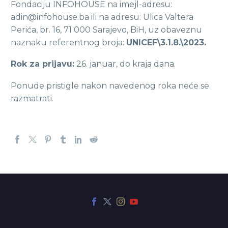
Fondaciju INFOHOUSE na imejl-adresu:
adin@infohouse.ba ili na adresu: Ulica Valtera
Perića, br. 16, 71 000 Sarajevo, BiH, uz obaveznu
naznaku referentnog broja:
UNICEF\3.1.8.\2023.
Rok za prijavu:
26. januar, do kraja dana.
Ponude pristigle nakon navedenog roka neće se
razmatrati.