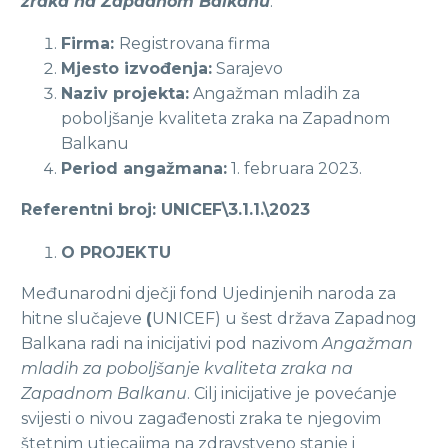
zraka na Zapadnom Balkanu
.
Firma:
Registrovana firma
Mjesto izvođenja:
Sarajevo
Naziv projekta:
Angažman mladih za
poboljšanje kvaliteta zraka na Zapadnom
Balkanu
Period angažmana:
1. februara 2023.
Referentni broj: UNICEF\3.1.1.\2023
O PROJEKTU
Međunarodni dječji fond Ujedinjenih naroda za
hitne slučajeve
(
UNICEF) u šest država Zapadnog
Balkana radi na inicijativi pod nazivom
Angažman
mladih za poboljšanje kvaliteta zraka na
Zapadnom Balkanu
. Cilj inicijative je povećanje
svijesti o nivou zagađenosti zraka te njegovim
štetnim utjecajima na zdravstveno stanje i