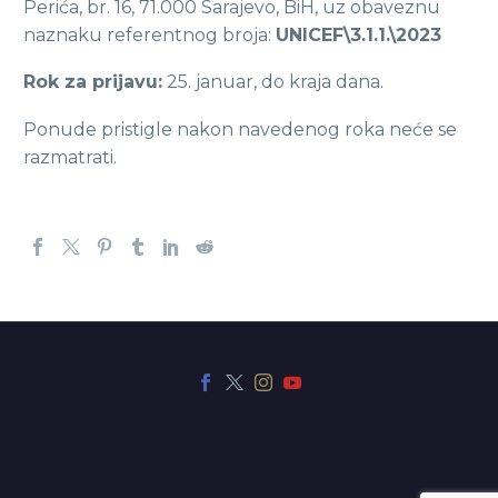
Perića, br. 16, 71.000 Sarajevo, BiH, uz obaveznu
naznaku referentnog broja:
UNICEF\3.1.1.\2023
Rok za prijavu:
25. januar, do kraja dana.
Ponude pristigle nakon navedenog roka neće se
razmatrati.