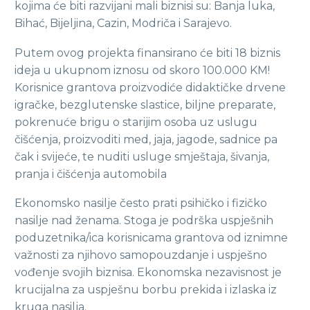
kojima će biti razvijani mali biznisi su: Banja luka,
Bihać, Bijeljina, Cazin, Modriča i Sarajevo.
Putem ovog projekta finansirano će biti 18 biznis
ideja u ukupnom iznosu od skoro 100.000 KM!
Korisnice grantova proizvodiće didaktičke drvene
igračke, bezglutenske slastice, biljne preparate,
pokrenuće brigu o starijim osoba uz uslugu
čišćenja, proizvoditi med, jaja, jagode, sadnice pa
čak i svijeće, te nuditi usluge smještaja, šivanja,
pranja i čišćenja automobila
Ekonomsko nasilje često prati psihičko i fizičko
nasilje nad ženama. Stoga je podrška uspješnih
poduzetnika/ica korisnicama grantova od iznimne
važnosti za njihovo samopouzdanje i uspješno
vođenje svojih biznisa. Ekonomska nezavisnost je
krucijalna za uspješnu borbu prekida i izlaska iz
kruga nasilja.