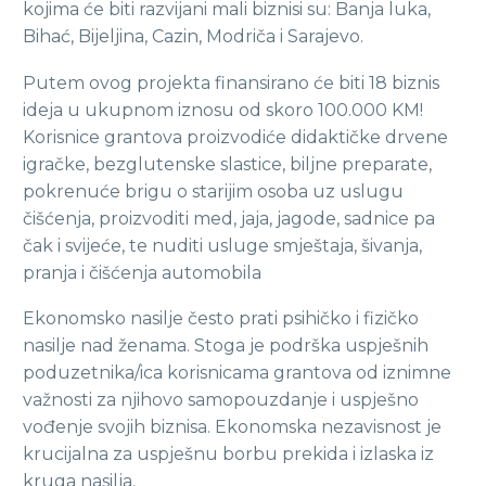
kojima će biti razvijani mali biznisi su: Banja luka,
Bihać, Bijeljina, Cazin, Modriča i Sarajevo.
Putem ovog projekta finansirano će biti 18 biznis
ideja u ukupnom iznosu od skoro 100.000 KM!
Korisnice grantova proizvodiće didaktičke drvene
igračke, bezglutenske slastice, biljne preparate,
pokrenuće brigu o starijim osoba uz uslugu
čišćenja, proizvoditi med, jaja, jagode, sadnice pa
čak i svijeće, te nuditi usluge smještaja, šivanja,
pranja i čišćenja automobila
Ekonomsko nasilje često prati psihičko i fizičko
nasilje nad ženama. Stoga je podrška uspješnih
poduzetnika/ica korisnicama grantova od iznimne
važnosti za njihovo samopouzdanje i uspješno
vođenje svojih biznisa. Ekonomska nezavisnost je
krucijalna za uspješnu borbu prekida i izlaska iz
kruga nasilja.