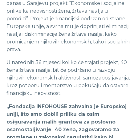
danas u Sarajevu projekt “Ekonomske i socijalne
prilike ka neovisnosti žena, žrtava nasilja u
porodici”. Projekt je financijski podržan od strane
Europske unije, a svrha mu je doprinijeti eliminaciji
nasilja i diskriminacije žena žrtava nasilja, kako
promicanjem njihovih ekonomskih, tako i socijalnih
prava.
U narednih 36 mjeseci koliko će trajati projekt, 40
žena žrtava nasilja, bit će podržano u razvoju
njihovih ekonomskih aktivnosti samozapošljavanja,
kroz potporu i mentorstvo u pokušaju da ostvare
financijsku neovisnost.
„Fondacija INFOHOUSE zahvalna je Europskoj
uniji, što smo dobili priliku da osim
osiguravanja malih grantova za poslovno
osamostaljivanje 40 žena, zagovaramo za
promjene u zakonskoj regulativi kako bi