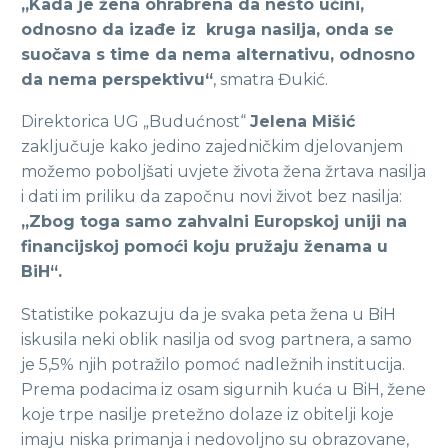
„Kada je žena ohrabrena da nešto učini,
odnosno da izađe iz kruga nasilja, onda se
suočava s time da nema alternativu, odnosno
da nema perspektivu“
, smatra Đukić.
Direktorica UG „Budućnost“
Jelena Mišić
zaključuje kako jedino zajedničkim djelovanjem
možemo poboljšati uvjete života žena žrtava nasilja
i dati im priliku da započnu novi život bez nasilja:
„Zbog toga samo zahvalni Europskoj uniji na
financijskoj pomoći koju pružaju ženama u
BiH“.
Statistike pokazuju da je svaka peta žena u BiH
iskusila neki oblik nasilja od svog partnera, a samo
je 5,5% njih potražilo pomoć nadležnih institucija.
Prema podacima iz osam sigurnih kuća u BiH, žene
koje trpe nasilje pretežno dolaze iz obitelji koje
imaju niska primanja i nedovoljno su obrazovane,