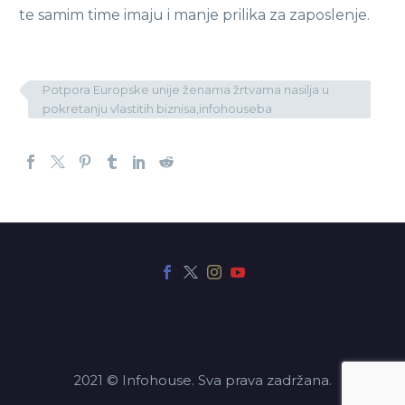
te samim time imaju i manje prilika za zaposlenje.
Potpora Europske unije ženama žrtvama nasilja u
pokretanju vlastitih biznisa,infohouseba
2021 © Infohouse. Sva prava zadržana.