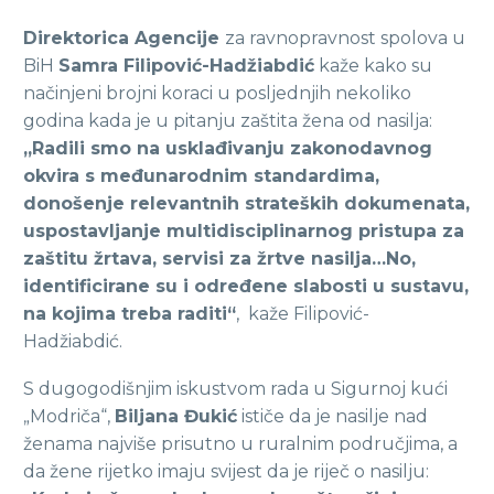
Direktorica Agencije
za ravnopravnost spolova u
BiH
Samra Filipović-Hadžiabdić
kaže kako su
načinjeni brojni koraci u posljednjih nekoliko
godina kada je u pitanju zaštita žena od nasilja:
„Radili smo na usklađivanju zakonodavnog
okvira s međunarodnim standardima,
donošenje relevantnih strateških dokumenata,
uspostavljanje multidisciplinarnog pristupa za
zaštitu žrtava, servisi za žrtve nasilja…No,
identificirane su i određene slabosti u sustavu,
na kojima treba raditi“
, kaže Filipović-
Hadžiabdić.
S dugogodišnjim iskustvom rada u Sigurnoj kući
„Modriča“,
Biljana Đukić
ističe da je nasilje nad
ženama najviše prisutno u ruralnim područjima, a
da žene rijetko imaju svijest da je riječ o nasilju: