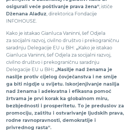
osigurali veće poštivanje prava žena“
, ističe
Dženana Alađuz
, direktorica Fondacije
INFOHOUSE.
Kako je istakao Gianluca Vaninni, šef Odjela
za socijalni razvoj, civilno društvo i prekograničnu
saradnju Delegacije EU u BiH:
„
Kako je istakao
Gianluca Vaninni, šef Odjela za socijalni razvoj,
civilno društvo i prekograničnu saradnju
Delegacije EU u BiH
: „Nasilje nad ženama je
nasilje protiv cijelog čovječanstva i ne smije
ga biti nigdje u svijetu. Iskorjenjivanje nasilja
nad ženama i adekvatna i efikasna pomoć
žrtvama je prvi korak ka globalnom miru,
bezbjednosti i prosperitetu. To je preduslov za
promociju, zaštitu i ostvarivanje ljudskih prava,
rodne ravnopravnosti, demokratije i
privrednog rasta“.