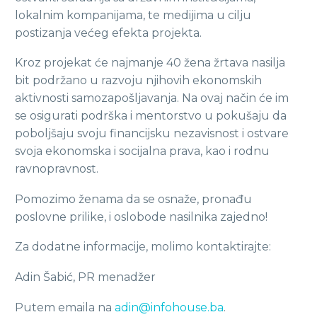
lokalnim kompanijama, te medijima u cilju
postizanja većeg efekta projekta.
Kroz projekat će najmanje 40 žena žrtava nasilja
bit podržano u razvoju njihovih ekonomskih
aktivnosti samozapošljavanja. Na ovaj način će im
se osigurati podrška i mentorstvo u pokušaju da
poboljšaju svoju financijsku nezavisnost i ostvare
svoja ekonomska i socijalna prava, kao i rodnu
ravnopravnost.
Pomozimo ženama da se osnaže, pronađu
poslovne prilike, i oslobode nasilnika zajedno!
Za dodatne informacije, molimo kontaktirajte:
Adin Šabić, PR menadžer
Putem emaila na
adin@infohouse.ba
.