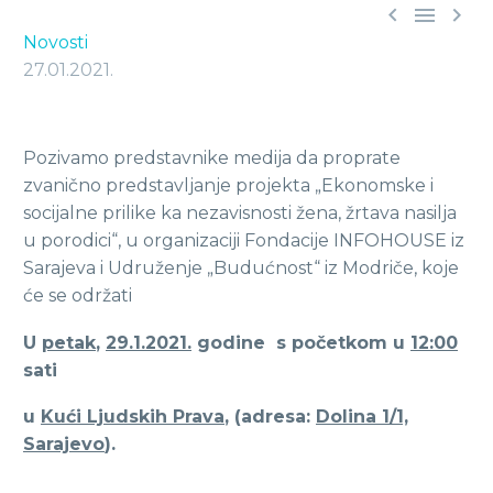



Novosti
27.01.2021.
Pozivamo predstavnike medija da proprate
zvanično predstavljanje projekta „Ekonomske i
socijalne prilike ka nezavisnosti žena, žrtava nasilja
u porodici“, u organizaciji Fondacije INFOHOUSE iz
Sarajeva i Udruženje „Budućnost“ iz Modriče, koje
će se održati
U
petak
,
29.1.2021.
godine s početkom u
12:00
sati
u
Kući Ljudskih Prava
, (adresa:
Dolina 1/1,
Sarajevo
).