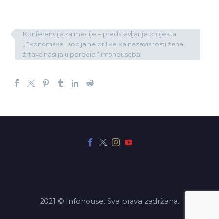
Konferencija za medije – predstavljanje projekta
„Ekonomske i socijalne prilike ka nezavisnosti žena,
žrtava nasilja u porodici“,infohouseba
2021 © Infohouse. Sva prava zadržana.