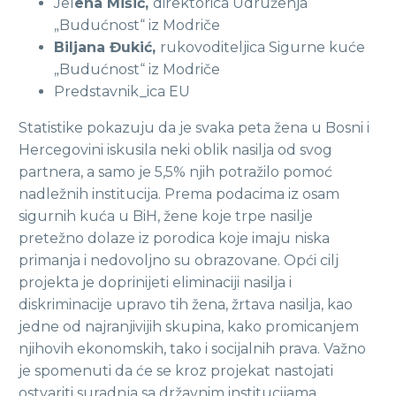
Jel
ena Mišić,
direktorica Udruženja
„Budućnost“ iz Modriče
Biljana Đukić,
rukovoditeljica Sigurne kuće
„Budućnost“ iz Modriče
Predstavnik_ica EU
Statistike pokazuju da je svaka peta žena u Bosni i
Hercegovini iskusila neki oblik nasilja od svog
partnera, a samo je 5,5% njih potražilo pomoć
nadležnih institucija. Prema podacima iz osam
sigurnih kuća u BiH, žene koje trpe nasilje
pretežno dolaze iz porodica koje imaju niska
primanja i nedovoljno su obrazovane. Opći cilj
projekta je doprinijeti eliminaciji nasilja i
diskriminacije upravo tih žena, žrtava nasilja, kao
jedne od najranjivijih skupina, kako promicanjem
njihovih ekonomskih, tako i socijalnih prava. Važno
je spomenuti da će se kroz projekat nastojati
ostvariti suradnja sa državnim institucijama,