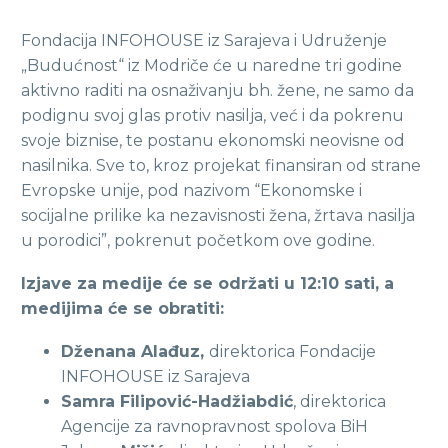
Fondacija INFOHOUSE iz Sarajeva i Udruženje
„Budućnost“ iz Modriče će u naredne tri godine
aktivno raditi na osnaživanju bh. žene, ne samo da
podignu svoj glas protiv nasilja, već i da pokrenu
svoje biznise, te postanu ekonomski neovisne od
nasilnika. Sve to, kroz projekat finansiran od strane
Evropske unije, pod nazivom “Ekonomske i
socijalne prilike ka nezavisnosti žena, žrtava nasilja
u porodici”, pokrenut početkom ove godine.
Izjave za medije će se održati u 12:10 sati, a
medijima će se obratiti:
Dženana Alađuz,
direktorica Fondacije
INFOHOUSE iz Sarajeva
Samra Filipović-Hadžiabdić
, direktorica
Agencije za ravnopravnost spolova BiH