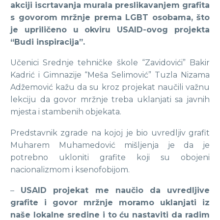
akciji iscrtavanja murala preslikavanjem grafita
s govorom mržnje prema LGBT osobama, što
je upriličeno u okviru USAID-ovog projekta
“Budi inspiracija”.
Učenici Srednje tehničke škole “Zavidovići” Bakir
Kadrić i Gimnazije “Meša Selimović” Tuzla Nizama
Adžemović kažu da su kroz projekat naučili važnu
lekciju da govor mržnje treba uklanjati sa javnih
mjesta i stambenih objekata.
Predstavnik zgrade na kojoj je bio uvredljiv grafit
Muharem Muhamedović mišljenja je da je
potrebno ukloniti grafite koji su obojeni
nacionalizmom i ksenofobijom.
–
USAID projekat me naučio da uvredljive
grafite i govor mržnje moramo uklanjati iz
naše lokalne sredine i to ću nastaviti da radim