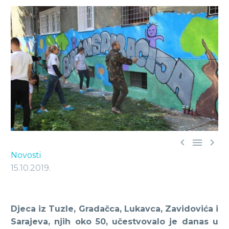



Novosti
15.10.2019.
Djeca iz Tuzle, Gradačca, Lukavca, Zavidovića i
Sarajeva, njih oko 50, učestvovalo je danas u