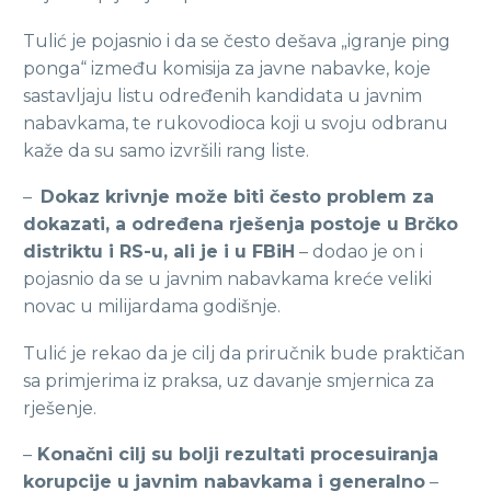
Tulić je pojasnio i da se često dešava „igranje ping
ponga“ između komisija za javne nabavke, koje
sastavljaju listu određenih kandidata u javnim
nabavkama, te rukovodioca koji u svoju odbranu
kaže da su samo izvršili rang liste.
–
Dokaz krivnje može biti često problem za
dokazati, a određena rješenja postoje u Brčko
distriktu i RS-u, ali je i u FBiH
– dodao je on i
pojasnio da se u javnim nabavkama kreće veliki
novac u milijardama godišnje.
Tulić je rekao da je cilj da priručnik bude praktičan
sa primjerima iz praksa, uz davanje smjernica za
rješenje.
–
Konačni cilj su bolji rezultati procesuiranja
korupcije u javnim nabavkama i generalno
–