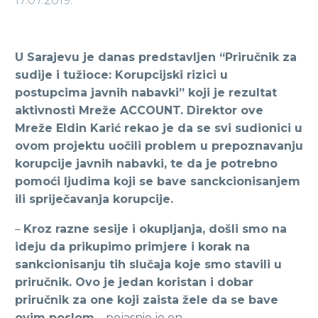
17.07.2019.
U Sarajevu je danas predstavljen “Priručnik za
sudije i tužioce: Korupcijski rizici u
postupcima javnih nabavki” koji je rezultat
aktivnosti Mreže ACCOUNT. Direktor ove
Mreže Eldin Karić rekao je da se svi sudionici u
ovom projektu uočili problem u prepoznavanju
korupcije javnih nabavki, te da je potrebno
pomoći ljudima koji se bave sanckcionisanjem
ili spriječavanja korupcije.
–
Kroz razne sesije i okupljanja, došli smo na
ideju da prikupimo primjere i korak na
sankcionisanju tih slučaja koje smo stavili u
priručnik. Ovo je jedan koristan i dobar
priručnik za one koji zaista žele da se bave
ovim poslom
– pojasnio je on.