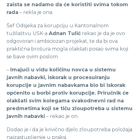
zaista se nadamo da će koristiti svima tokom
rada
– rekla je ona.
Šef Odsjeka za korupciju u Kantonalnom
tužilaštvu USK-a
Adnan Tulić
rekao je da je ovo
odgovoran i ambiciozan projekat, te da bi ova
praktična brošura mogla olakšati posao svima koji
se bave ovim poslom.
–
Imajući u vidu količinu novca u sistemu
javnih nabavki, iskorak u procesuiranju
korupcije u javnim nabavkama bio bi iskorak
općenito u borbi protiv korupcije. Priručnik će
olakšati svim kolegama svakodnevni rad na
predmetima koji se tiču zloupotreba u sistemu
javnih nabavki
– rekao je on.
Dodao je i da je krivično djelo zloupotreba položaja
najzastupljenije u praksi.