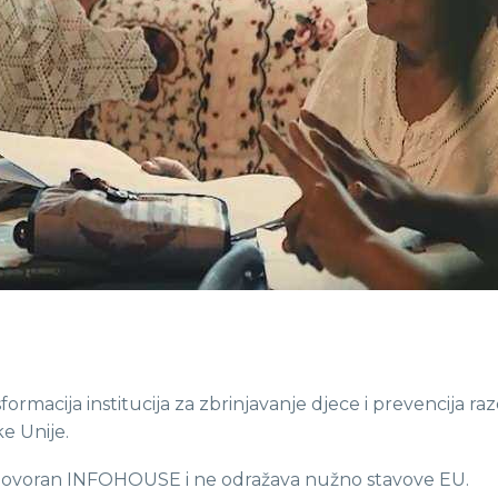
sformacija institucija za zbrinjavanje djece i prevencija
e Unije.
odgovoran INFOHOUSE i ne odražava nužno stavove EU.