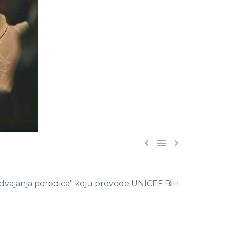



 razdvajanja porodica” koju provode UNICEF BiH