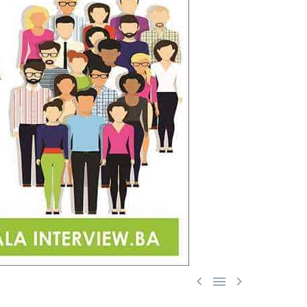


