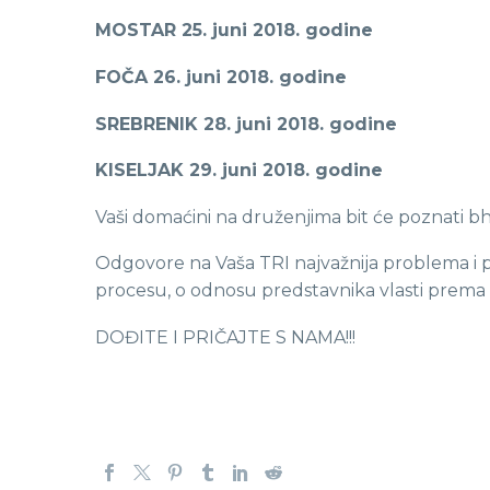
MOSTAR 25. juni 2018. godine
FOČA 26. juni 2018. godine
SREBRENIK 28. juni 2018. godine
KISELJAK 29. juni 2018. godine
Vaši domaćini na druženjima bit će poznati bh. 
Odgovore na Vaša TRI najvažnija problema i pit
procesu, o odnosu predstavnika vlasti prema 
DOĐITE I PRIČAJTE S NAMA!!!