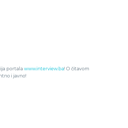
ija portala
www.interview.ba
! O čitavom
tno i javno!