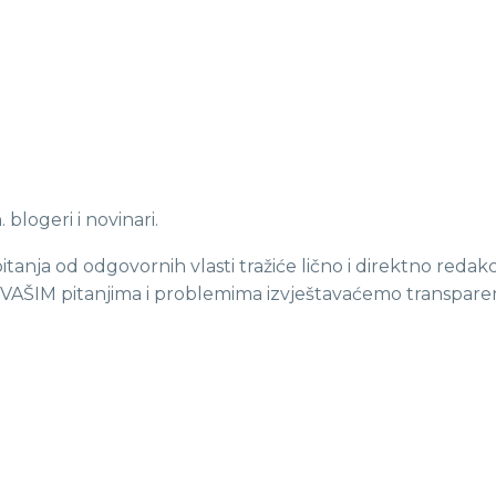
blogeri i novinari.
anja od odgovornih vlasti tražiće lično i direktno redakc
VAŠIM pitanjima i problemima izvještavaćemo transparen