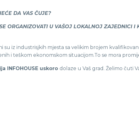
EĆE DA VAS ČUJE?
E ORGANIZOVATI U VAŠOJ LOKALNOJ ZAJEDNICI I 
su iz industrisjkih mjesta sa velikim brojem kvalifikovan
enih i teškom ekonomskom situacijom.To se mora promije
ija INFOHOUSE uskoro
dolaze u Vaš grad. Želimo čuti 