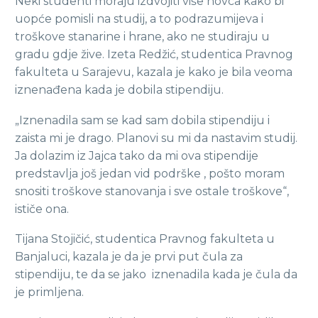
Neki studenti moraju izdvojiti više novca kako bi
uopće pomisli na studij, a to podrazumijeva i
troškove stanarine i hrane, ako ne studiraju u
gradu gdje žive. Izeta Redžić, studentica Pravnog
fakulteta u Sarajevu, kazala je kako je bila veoma
iznenađena kada je dobila stipendiju.
„Iznenadila sam se kad sam dobila stipendiju i
zaista mi je drago. Planovi su mi da nastavim studij.
Ja dolazim iz Jajca tako da mi ova stipendije
predstavlja još jedan vid podrške , pošto moram
snositi troškove stanovanja i sve ostale troškove“,
ističe ona.
Tijana Stojičić, studentica Pravnog fakulteta u
Banjaluci, kazala je da je prvi put čula za
stipendiju, te da se jako iznenadila kada je čula da
je primljena.