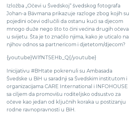
Izložba „Očevi u Švedskoj“ švedskog fotografa
Johan-a Bävmana prikazuje razloge zbog kojih su
pojedini očevi odlučili da ostanu kući sa djecom
mnogo duže nego što to čini većina drugih očeva
u svijetu. Šta je to značilo njima, kako je uticalo na
njihov odnos sa partnericom i djetetom/djecom?
{youtube}WlfNT5EHb_Q{/youtube}
Inicijativu #BHtate pokrenuli su Ambasada
Švedske u BiH u saradnji sa Švedskim institutom i
organizacijama CARE International i INFOHOUSE
sa ciljem da promovišu roditeljsko odsustvo za
očeve kao jedan od ključnih koraka u postizanju
rodne ravnopravnosti u BiH.