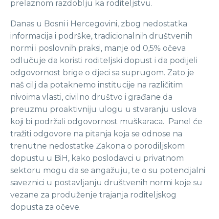
prelaznom razdoblju ka roditeljstvu.
Danas u Bosni i Hercegovini, zbog nedostatka
informacija i podrške, tradicionalnih društvenih
normi i poslovnih praksi, manje od 0,5% očeva
odlučuje da koristi roditeljski dopust i da podijeli
odgovornost brige o djeci sa suprugom. Zato je
naš cilj da potaknemo institucije na različitim
nivoima vlasti, civilno društvo i građane da
preuzmu proaktivniju ulogu u stvaranju uslova
koji bi podržali odgovornost muškaraca. Panel će
tražiti odgovore na pitanja koja se odnose na
trenutne nedostatke Zakona o porodiljskom
dopustu u BiH, kako poslodavci u privatnom
sektoru mogu da se angažuju, te o su potencijalni
saveznici u postavljanju društvenih normi koje su
vezane za produženje trajanja roditeljskog
dopusta za očeve.