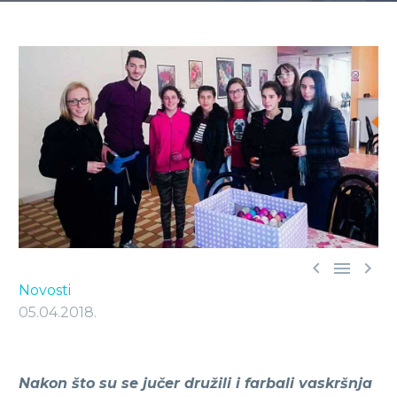



Novosti
05.04.2018.
Nakon što su se jučer družili i farbali vaskršnja