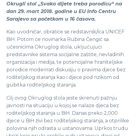
Okrugli stol „Svako dijete treba porodicu“ na
dan 29. mart 2018. godine u EU Info Centru
Sarajevo sa početkom u 16 časova.
Kao uvodničar, obratiće se redstavnik/ica UNICEF
BiH. Potom će novinarka Rubina Čengić sa
učesnicima Okruglog stola, uključujući
predstavnike sistema socijalne zaštite, nevladinih
organizacija i medija, te potencijalne hraniteljske
porodice moderirati diskusiju o pravima djece bez
roditeljskog staranja kao i djece pod rizikom od
gubitka roditeljskog staranja.
Cilj ovog Okruglog stola jeste skrenuti pažnju
javnosti na situaciju u kojoj se nalaze djeca bez
roditeljskog staranja u BiH. Danas preko 2,000
djece u BiH živi bez roditeljskog staranja, a otprilike
polovina njih odrasta u ustanovama. Uprkos trudu
i brizi koje pruža osoblje ovih ustanova, djeci još