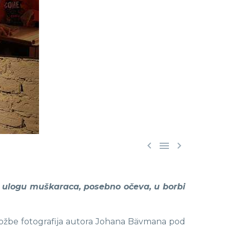



ži ulogu muškaraca, posebno očeva, u borbi
zložbe fotografija autora Johana Bävmana pod