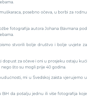
 bebama.
gu muškaraca, posebno očeva, u borbi za rodnu
zložbe fotografija autora Johana Bävmana pod
 bebama.
mo stvorili bolje društvo i bolje uvjete za
i dopust za očeve i oni u prosjeku ostaju kući
 nego što su mogli prije 40 godina.
j budućnosti, mi u Švedskoj zaista vjerujemo u
iH da pošalju jednu ili više fotografija koje