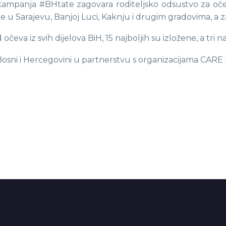
 kampanja #BHtate zagovara roditeljsko odsustvo za očev
je u Sarajevu, Banjoj Luci, Kaknju i drugim gradovima, a 
očeva iz svih dijelova BiH, 15 najboljih su izložene, a tri 
osni i Hercegovini u partnerstvu s organizacijama CARE 