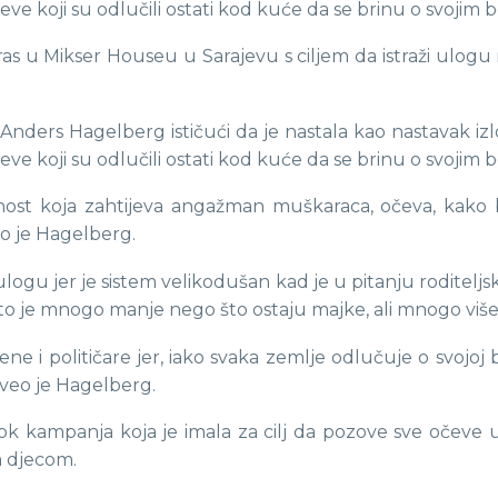
eve koji su odlučili ostati kod kuće da se brinu o svojim
ras u Mikser Houseu u Sarajevu s ciljem da istraži ulo
Anders Hagelberg ističući da je nastala kao nastavak i
eve koji su odlučili ostati kod kuće da se brinu o svojim
ost koja zahtijeva angažman muškaraca, očeva, kako bis
o je Hagelberg.
ogu jer je sistem velikodušan kad je u pitanju roditeljsk
što je mnogo manje nego što ostaju majke, ali mnogo više
 žene i političare jer, iako svaka zemlje odlučuje o svojo
aveo je Hagelberg.
k kampanja koja je imala za cilj da pozove sve očeve u B
m djecom.