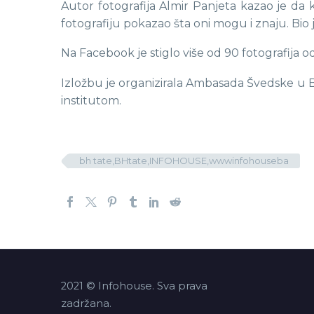
Autor fotografija Almir Panjeta kazao je da
fotografiju pokazao šta oni mogu i znaju. Bio 
Na Facebook je stiglo više od 90 fotografija od 
Izložbu je organizirala Ambasada Švedske u B
institutom.
bh tate,BHtate,INFOHOUSE,wwwinfohouseba
2021 © Infohouse. Sva prava
zadržana.