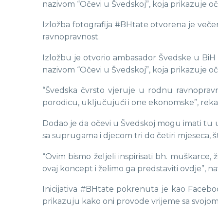
nazivom “Očevi u Švedskoj”, koja prikazuje oč
Izložba fotografija #BHtate otvorena je veče
ravnopravnost.
Izložbu je otvorio ambasador Švedske u BiH 
nazivom “Očevi u Švedskoj”, koja prikazuje oč
“Švedska čvrsto vjeruje u rodnu ravnopravn
porodicu, uključujući i one ekonomske”, reka
Dodao je da očevi u Švedskoj mogu imati tu ul
sa suprugama i djecom tri do četiri mjeseca, 
“Ovim bismo željeli inspirisati bh. muškarce,
ovaj koncept i želimo ga predstaviti ovdje”, n
Inicijativa #BHtate pokrenuta je kao Faceboo
prikazuju kako oni provode vrijeme sa svojo