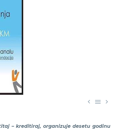



taj – kreditiraj, organizuje desetu godinu