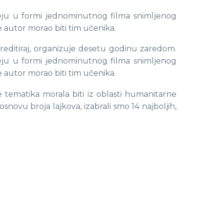
deju u formi jednominutnog filma snimljenog
e autor morao biti tim učenika.
kreditiraj, organizuje desetu godinu zaredom.
deju u formi jednominutnog filma snimljenog
e autor morao biti tim učenika.
e tematika morala biti iz oblasti humanitarne
snovu broja lajkova, izabrali smo 14 najboljih,