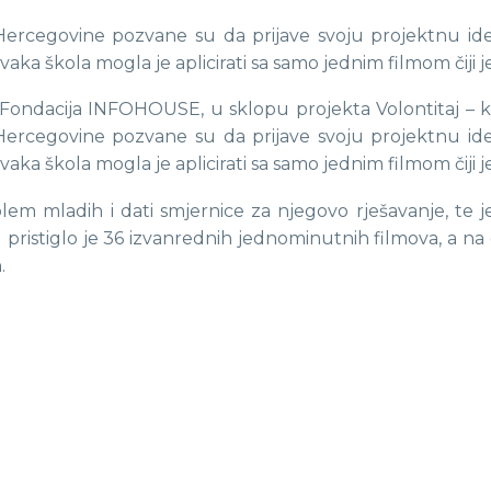
i Hercegovine pozvane su da prijave svoju projektnu i
vaka škola mogla je aplicirati sa samo jednim filmom čiji j
i Fondacija INFOHOUSE, u sklopu projekta Volontitaj – 
i Hercegovine pozvane su da prijave svoju projektnu i
vaka škola mogla je aplicirati sa samo jednim filmom čiji j
lem mladih i dati smjernice za njegovo rješavanje, te j
u pristiglo je 36 izvanrednih jednominutnih filmova, a na o
.