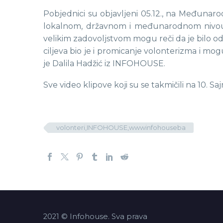
Pobjednici su objavljeni 05.12., na Međunarod
lokalnom, državnom i međunarodnom nivou. „
velikim zadovoljstvom mogu reči da je bilo odl
ciljeva bio je i promicanje volonterizma i mogu
je Dalila Hadžić iz INFOHOUSE.
Sve video klipove koji su se takmičili na 10. 
volonteri,INFOHOUSE,wwwinfohouseba
2021 © Infohouse. Sva prava