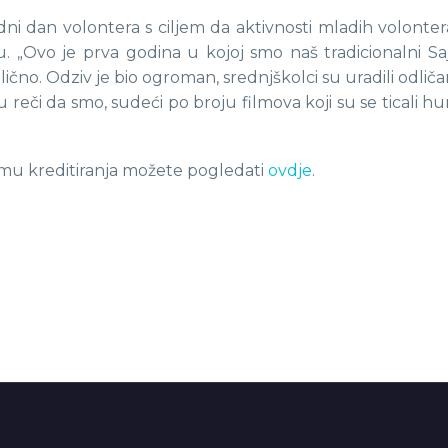
ni dan volontera s ciljem da aktivnosti mladih volontera
Ovo je prva godina u kojoj smo naš tradicionalni Sajam
ično. Odziv je bio ogroman, srednjškolci su uradili odličan
 reči da smo, sudeći po broju filmova koji su se ticali hum
Sajmu kreditiranja možete pogledati
ovdje
.