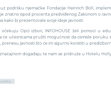
z podršku njemačke Fondacije Heinrich Böll, impleme
i dalje znatno ispod procenta predviđenog Zakonom o ravn
a kako bi prezentovale svoje ideje javnosti.
očekuju Opći izbori, INFOHOUSE želi pomoći u eduka
a će učesnicama pružiti mogućnost da osmisle poruku sv
, prenesu javnosti što će im sigurno koristiti u predizbo
 značajnom događaju te nam se pridruže u Hotelu Hollyw
houseba